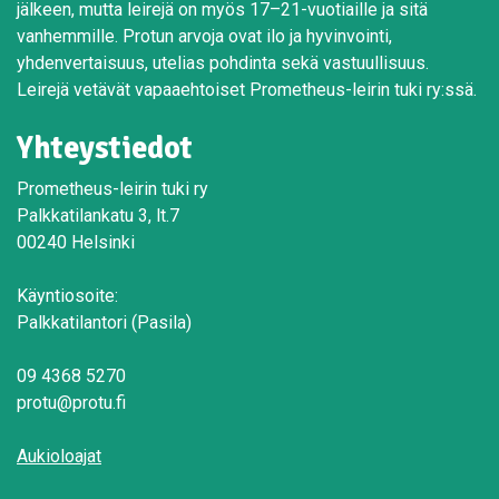
jälkeen, mutta leirejä on myös 17–21-vuotiaille ja sitä
vanhemmille. Protun arvoja ovat ilo ja hyvinvointi,
yhdenvertaisuus, utelias pohdinta sekä vastuullisuus.
Leirejä vetävät vapaaehtoiset Prometheus-leirin tuki ry:ssä.
Yhteystiedot
Prometheus-leirin tuki ry
Palkkatilankatu 3, lt.7
00240 Helsinki
Käyntiosoite:
Palkkatilantori (Pasila)
09 4368 5270
protu@protu.fi
Aukioloajat