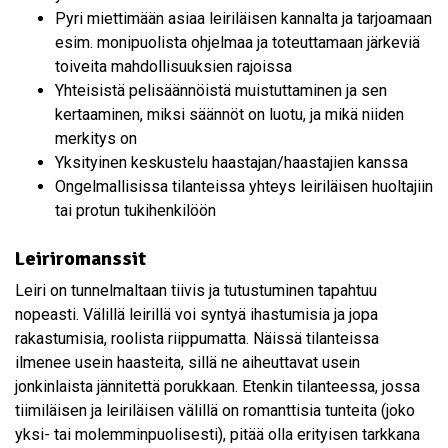
Pyri miettimään asiaa leiriläisen kannalta ja tarjoamaan
esim. monipuolista ohjelmaa ja toteuttamaan järkeviä
toiveita mahdollisuuksien rajoissa
Yhteisistä pelisäännöistä muistuttaminen ja sen
kertaaminen, miksi säännöt on luotu, ja mikä niiden
merkitys on
Yksityinen keskustelu haastajan/haastajien kanssa
Ongelmallisissa tilanteissa yhteys leiriläisen huoltajiin
tai protun tukihenkilöön
Leiriromanssit
Leiri on tunnelmaltaan tiivis ja tutustuminen tapahtuu
nopeasti. Välillä leirillä voi syntyä ihastumisia ja jopa
rakastumisia, roolista riippumatta. Näissä tilanteissa
ilmenee usein haasteita, sillä ne aiheuttavat usein
jonkinlaista jännitettä porukkaan. Etenkin tilanteessa, jossa
tiimiläisen ja leiriläisen välillä on romanttisia tunteita (joko
yksi- tai molemminpuolisesti), pitää olla erityisen tarkkana