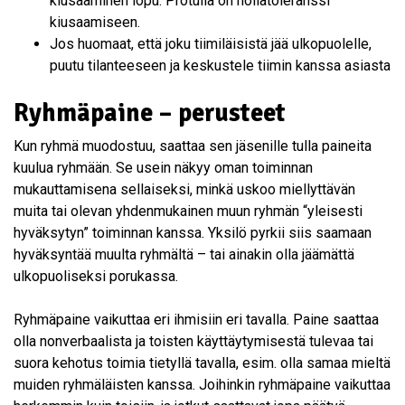
kiusaaminen lopu. Protulla on nollatoleranssi
kiusaamiseen.
Jos huomaat, että joku tiimiläisistä jää ulkopuolelle,
puutu tilanteeseen ja keskustele tiimin kanssa asiasta
Ryhmäpaine – perusteet
Kun ryhmä muodostuu, saattaa sen jäsenille tulla paineita
kuulua ryhmään. Se usein näkyy oman toiminnan
mukauttamisena sellaiseksi, minkä uskoo miellyttävän
muita tai olevan yhdenmukainen muun ryhmän “yleisesti
hyväksytyn” toiminnan kanssa. Yksilö pyrkii siis saamaan
hyväksyntää muulta ryhmältä – tai ainakin olla jäämättä
ulkopuoliseksi porukassa.
Ryhmäpaine vaikuttaa eri ihmisiin eri tavalla. Paine saattaa
olla nonverbaalista ja toisten käyttäytymisestä tulevaa tai
suora kehotus toimia tietyllä tavalla, esim. olla samaa mieltä
muiden ryhmäläisten kanssa. Joihinkin ryhmäpaine vaikuttaa