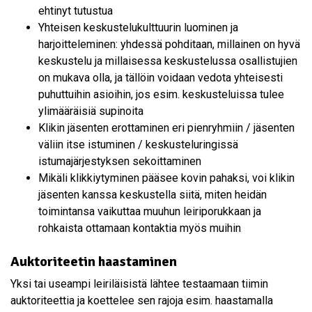
ehtinyt tutustua
Yhteisen keskustelukulttuurin luominen ja
harjoitteleminen: yhdessä pohditaan, millainen on hyvä
keskustelu ja millaisessa keskustelussa osallistujien
on mukava olla, ja tällöin voidaan vedota yhteisesti
puhuttuihin asioihin, jos esim. keskusteluissa tulee
ylimääräisiä supinoita
Klikin jäsenten erottaminen eri pienryhmiin / jäsenten
väliin itse istuminen / keskusteluringissä
istumajärjestyksen sekoittaminen
Mikäli klikkiytyminen pääsee kovin pahaksi, voi klikin
jäsenten kanssa keskustella siitä, miten heidän
toimintansa vaikuttaa muuhun leiriporukkaan ja
rohkaista ottamaan kontaktia myös muihin
Auktoriteetin haastaminen
Yksi tai useampi leiriläisistä lähtee testaamaan tiimin
auktoriteettia ja koettelee sen rajoja esim. haastamalla