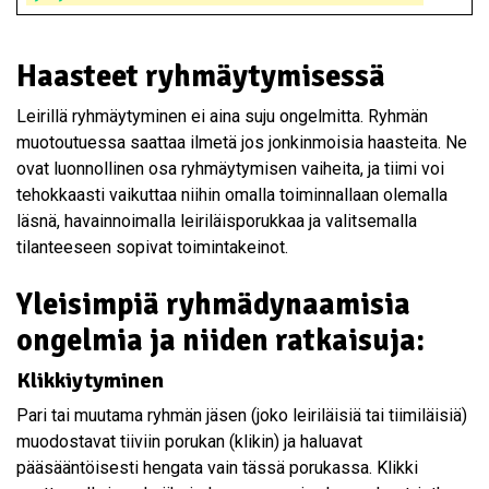
Haasteet ryhmäytymisessä
Leirillä ryhmäytyminen ei aina suju ongelmitta. Ryhmän
muotoutuessa saattaa ilmetä jos jonkinmoisia haasteita. Ne
ovat luonnollinen osa ryhmäytymisen vaiheita, ja tiimi voi
tehokkaasti vaikuttaa niihin omalla toiminnallaan olemalla
läsnä, havainnoimalla leiriläisporukkaa ja valitsemalla
tilanteeseen sopivat toimintakeinot.
Yleisimpiä ryhmädynaamisia
ongelmia ja niiden ratkaisuja:
Klikkiytyminen
Pari tai muutama ryhmän jäsen (joko leiriläisiä tai tiimiläisiä)
muodostavat tiiviin porukan (klikin) ja haluavat
pääsääntöisesti hengata vain tässä porukassa. Klikki