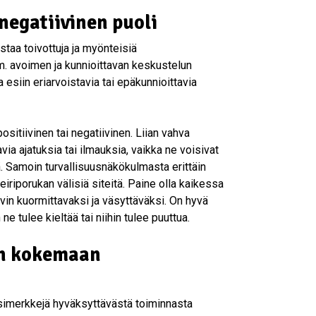
negatiivinen puoli
taa toivottuja ja myönteisiä
m. avoimen ja kunnioittavan keskustelun
 esiin eriarvoistavia tai epäkunnioittavia
itiivinen tai negatiivinen. Liian vahva
via ajatuksia tai ilmauksia, vaikka ne voisivat
. Samoin turvallisuusnäkökulmasta erittäin
eiriporukan välisiä siteitä. Paine olla kaikessa
yvin kuormittavaksi ja väsyttäväksi. On hyvä
 ne tulee kieltää tai niihin tulee puuttua.
ten kokemaan
 esimerkkejä hyväksyttävästä toiminnasta