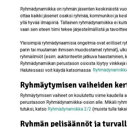
Ryhmädynamiikka on ryhmän jäsenten keskinäistä vuoro
ottaa kaikki jäsenet osaksi ryhmää, kommunikoi ja kesk
yllä hyvää ilmapiiriä. Tällainen ryhmädynamiikka ei kuit
vaan sen eteen tiimi tekee järjestelmällistä ja tavoitteel
Yleisimpiä ryhmädynaamisia ongelmia ovat erilliset ryhmi
parin tai muutaman ihmisen muodostamat ryhmät), ulkop
ryhmäilmiöt (esim. auktoriteetin jatkuva haastaminen, k
Ryhmädynamiikan perustason osiosta löytyy vinkkejä 
Halutessasi voit käydä katsomassa
Ryhmädynamiikk
Ryhmäytymisen vaiheiden ker
Ryhmäytymisen vaiheet on koulutettu viime kaudella ain
perustasoon Ryhmädynamiikka-osion alle. Mikäli ryhmäy
tutuksi, katso
Ryhmädynamiikka 2/2
(muista tulla takai
Ryhmän pelisäännöt ja turval