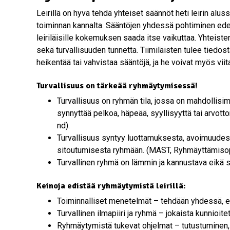
Leirillä on hyvä tehdä yhteiset säännöt heti leirin alus
toiminnan kannalta. Sääntöjen yhdessä pohtiminen edes
leiriläisille kokemuksen saada itse vaikuttaa. Yhteis
sekä turvallisuuden tunnetta. Tiimiläisten tulee tiedos
heikentää tai vahvistaa sääntöjä, ja he voivat myös viita
Turvallisuus on tärkeää ryhmäytymisessä!
Turvallisuus on ryhmän tila, jossa on mahdollisimm
synnyttää pelkoa, häpeää, syyllisyyttä tai arvo
nd).
Turvallisuus syntyy luottamuksesta, avoimuudest
sitoutumisesta ryhmään. (MAST, Ryhmäyttämisop
Turvallinen ryhmä on lämmin ja kannustava eikä s
Keinoja edistää ryhmäytymistä leirillä:
Toiminnalliset menetelmät – tehdään yhdessä, ei
Turvallinen ilmapiiri ja ryhmä – jokaista kunnioit
Ryhmäytymistä tukevat ohjelmat – tutustuminen, le