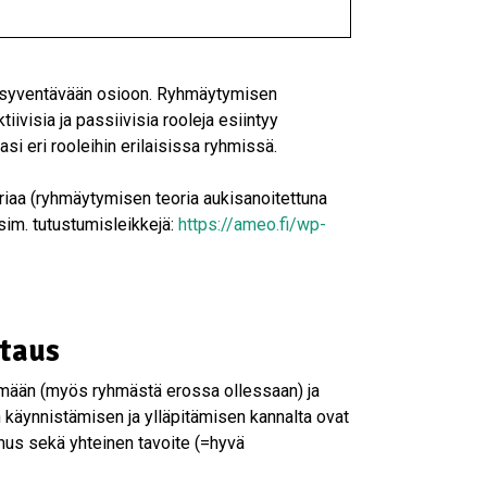
 syventävään osioon. Ryhmäytymisen
tiivisia ja passiivisia rooleja esiintyy
si eri rooleihin erilaisissa ryhmissä.
oriaa (ryhmäytymisen teoria aukisanoitettuna
sim. tutustumisleikkejä:
https://ameo.fi/wp-
taus
yhmään (myös ryhmästä erossa ollessaan) ja
 käynnistämisen ja ylläpitämisen kannalta ovat
amus sekä yhteinen tavoite (=hyvä