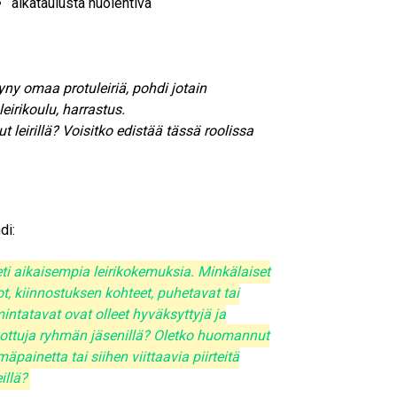
aikataulusta huolehtiva
käyny omaa protuleiriä, pohdi jotain
leirikoulu, harrastus.
 leirillä? Voisitko edistää tässä roolissa
di:
ti aikaisempia leirikokemuksia. Minkälaiset
ot, kiinnostuksen kohteet, puhetavat tai
mintatavat ovat olleet hyväksyttyjä ja
vottuja ryhmän jäsenillä? Oletko huomannut
äpainetta tai siihen viittaavia piirteitä
eillä?