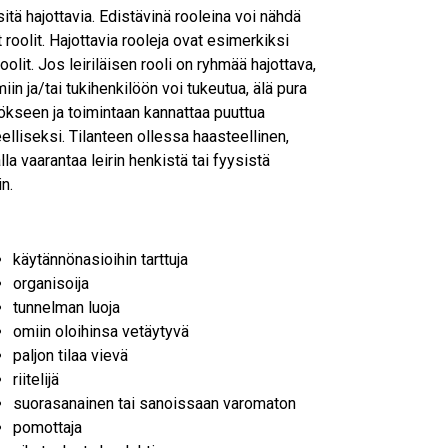
tä hajottavia. Edistävinä rooleina voi nähdä
 roolit. Hajottavia rooleja ovat esimerkiksi
roolit. Jos leiriläisen rooli on ryhmää hajottava,
iin ja/tai tukihenkilöön voi tukeutua, älä pura
tökseen ja toimintaan kannattaa puuttua
lliseksi. Tilanteen ollessa haasteellinen,
alla vaarantaa leirin henkistä tai fyysistä
in.
käytännönasioihin tarttuja
organisoija
tunnelman luoja
omiin oloihinsa vetäytyvä
paljon tilaa vievä
riitelijä
suorasanainen tai sanoissaan varomaton
pomottaja