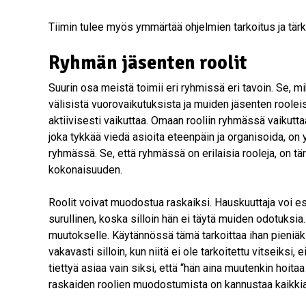
Tiimin tulee myös ymmärtää ohjelmien tarkoitus ja tär
Ryhmän jäsenten roolit
Suurin osa meistä toimii eri ryhmissä eri tavoin. Se, mi
välisistä vuorovaikutuksista ja muiden jäsenten roolei
aktiivisesti vaikuttaa. Omaan rooliin ryhmässä vaikut
joka tykkää viedä asioita eteenpäin ja organisoida, on
ryhmässä. Se, että ryhmässä on erilaisia rooleja, on 
kokonaisuuden.
Roolit voivat muodostua raskaiksi. Hauskuuttaja voi esi
surullinen, koska silloin hän ei täytä muiden odotuksia. 
muutokselle. Käytännössä tämä tarkoittaa ihan pieniäki
vakavasti silloin, kun niitä ei ole tarkoitettu vitseiksi
tiettyä asiaa vain siksi, että “hän aina muutenkin hoita
raskaiden roolien muodostumista on kannustaa kaikki