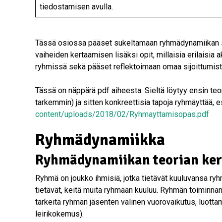
tiedostamisen avulla.
Tässä osiossa pääset sukeltamaan ryhmädynamiikan
vaiheiden kertaamisen lisäksi opit, millaisia erilaisia ak
ryhmissä sekä pääset reflektoimaan omaa sijoittumista
Tässä on näppärä pdf aiheesta. Sieltä löytyy ensin te
tarkemmin) ja sitten konkreettisia tapoja ryhmäyttää, e
content/uploads/2018/02/Ryhmayttamisopas.pdf
Ryhmädynamiikka
Ryhmädynamiikan teorian ker
Ryhmä on joukko ihmisiä, jotka tietävät kuuluvansa r
tietävät, keitä muita ryhmään kuuluu. Ryhmän toiminnan
tärkeitä ryhmän jäsenten välinen vuorovaikutus, luott
leirikokemus).