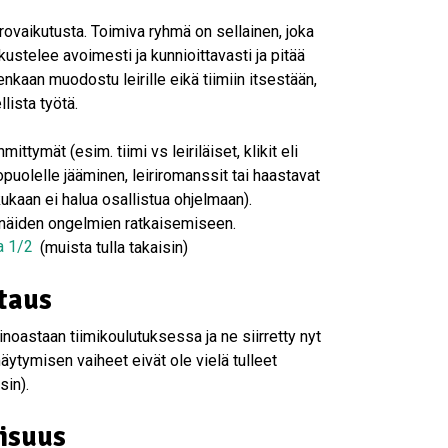
vaikutusta. Toimiva ryhmä on sellainen, joka
ustelee avoimesti ja kunnioittavasti ja pitää
enkaan muodostu leirille eikä tiimiin itsestään,
lista työtä.
ttymät (esim. tiimi vs leiriläiset, klikit eli
uolelle jääminen, leiriromanssit tai haastavat
ukaan ei halua osallistua ohjelmaan).
näiden ongelmien ratkaisemiseen.
a 1/2
(muista tulla takaisin)
taus
oastaan tiimikoulutuksessa ja ne siirretty nyt
tymisen vaiheet eivät ole vielä tulleet
sin).
lisuus