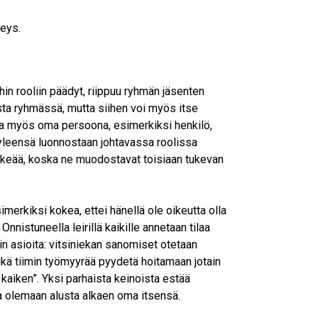
keys.
hin rooliin päädyt, riippuu ryhmän jäsenten
sta ryhmässä, mutta siihen voi myös itse
taa myös oma persoona, esimerkiksi henkilö,
 yleensä luonnostaan johtavassa roolissa
tärkeää, koska ne muodostavat toisiaan tukevan
merkiksi kokea, ettei hänellä ole oikeutta olla
Onnistuneella leirillä kaikille annetaan tilaa
n asioita: vitsiniekan sanomiset otetaan
, eikä tiimin työmyyrää pyydetä hoitamaan jotain
a kaiken”. Yksi parhaista keinoista estää
a olemaan alusta alkaen oma itsensä.