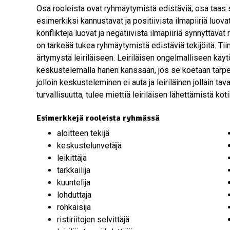
Osa rooleista ovat ryhmäytymistä edistäviä, osa taas si
esimerkiksi kannustavat ja positiivista ilmapiiriä luovat
konflikteja luovat ja negatiivista ilmapiiriä synnyttävät 
on tärkeää tukea ryhmäytymistä edistäviä tekijöitä. Tiim
ärtymystä leiriläiseen. Leiriläisen ongelmalliseen käy
keskustelemalla hänen kanssaan, jos se koetaan tarpee
jolloin keskusteleminen ei auta ja leiriläinen jollain tav
turvallisuutta, tulee miettiä leiriläisen lähettämistä koti
Esimerkkejä rooleista ryhmässä
aloitteen tekijä
keskustelunvetäjä
leikittäjä
tarkkailija
kuuntelija
lohduttaja
rohkaisija
ristiriitojen selvittäjä