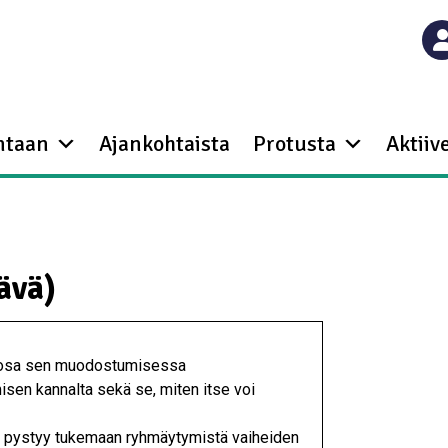
ntaan
Ajankohtaista
Protusta
Aktiive
ävä)
a osa sen muodostumisessa
sen kannalta sekä se, miten itse voi
e pystyy tukemaan ryhmäytymistä vaiheiden