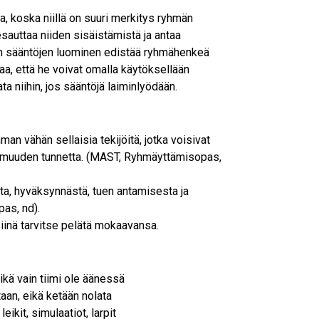
sa, koska niillä on suuri merkitys ryhmän
auttaa niiden sisäistämistä ja antaa
ten sääntöjen luominen edistää ryhmähenkeä
taa, että he voivat omalla käytöksellään
ta niihin, jos sääntöjä laiminlyödään.
an vähän sellaisia tekijöitä, jotka voisivat
ttomuuden tunnetta. (MAST, Ryhmäyttämisopas,
a, hyväksynnästä, tuen antamisesta ja
as, nd).
iinä tarvitse pelätä mokaavansa.
kä vain tiimi ole äänessä
etaan, eikä ketään nolata
ikit, simulaatiot, larpit