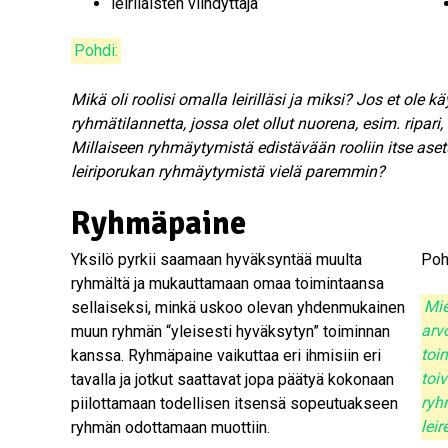
leiriläisten viihdyttäjä
Pohdi:
Mikä oli roolisi omalla leirilläsi ja miksi? Jos et ole 
ryhmätilannetta, jossa olet ollut nuorena, esim. ripari, 
Millaiseen ryhmäytymistä edistävään rooliin itse asetut
leiriporukan ryhmäytymistä vielä paremmin?
Ryhmäpaine
Yksilö pyrkii saamaan hyväksyntää muulta
Poh
ryhmältä ja mukauttamaan omaa toimintaansa
sellaiseksi, minkä uskoo olevan yhdenmukainen
Mie
muun ryhmän “yleisesti hyväksytyn” toiminnan
arv
kanssa. Ryhmäpaine vaikuttaa eri ihmisiin eri
toi
tavalla ja jotkut saattavat jopa päätyä kokonaan
toi
piilottamaan todellisen itsensä sopeutuakseen
ryhm
ryhmän odottamaan muottiin.
leir