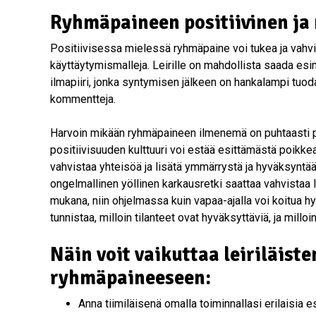
Ryhmäpaineen positiivinen ja 
Positiivisessa mielessä ryhmäpaine voi tukea ja vahvis
käyttäytymismalleja. Leirille on mahdollista saada esi
ilmapiiri, jonka syntymisen jälkeen on hankalampi tuoda
kommentteja.
Harvoin mikään ryhmäpaineen ilmenemä on puhtaasti pos
positiivisuuden kulttuuri voi estää esittämästä poikkea
vahvistaa yhteisöä ja lisätä ymmärrystä ja hyväksyntää
ongelmallinen yöllinen karkausretki saattaa vahvistaa l
mukana, niin ohjelmassa kuin vapaa-ajalla voi koitua h
tunnistaa, milloin tilanteet ovat hyväksyttäviä, ja milloin
Näin voit vaikuttaa leiriläis
ryhmäpaineeseen:
Anna tiimiläisenä omalla toiminnallasi erilaisia