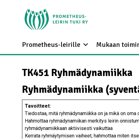
Prometheus-leirille
Mukaan toimi
TK451 Ryhmädynamiikka
Ryhmädynamiikka (syvent
Tavoitteet:
Tiedostaa, mitä ryhmädynamiikka on ja mikä on om
Hahmottaa ryhmädynamiikan merkitys leirin onnistumi
ryhmädynamiikkaan aktiivisesti vaikuttaa
Kerrata ryhmäytymisen vaiheet, hahmottaa miten its