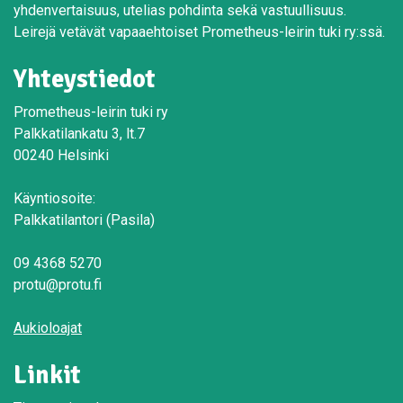
yhdenvertaisuus, utelias pohdinta sekä vastuullisuus.
Leirejä vetävät vapaaehtoiset Prometheus-leirin tuki ry:ssä.
Yhteystiedot
Prometheus-leirin tuki ry
Palkkatilankatu 3, lt.7
00240 Helsinki
Käyntiosoite:
Palkkatilantori (Pasila)
09 4368 5270
protu@protu.fi
Aukioloajat
Linkit