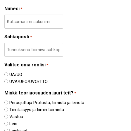
Nimesi
*
Sähköposti
*
Valitse oma roolisi
*
UA/UO
UVA/UPO/UVO/TTO
Minkä teoriaosuuden juuri teit?
*
Perusjuttuja Protusta, tiimistä ja leiristä
Tiimiläisyys ja tiimin toiminta
Vastuu
Leiri
Leiriläiset