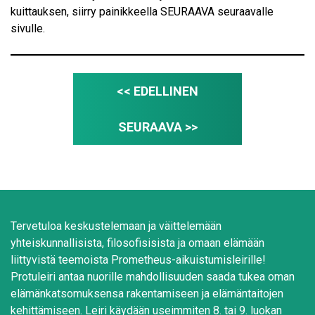
y
kuittauksen, siirry painikkeella SEURAAVA seuraavalle
k
sivulle.
s
e
t
<< EDELLINEN
*
SEURAAVA >>
Tervetuloa keskustelemaan ja väittelemään
yhteiskunnallisista, filosofisisista ja omaan elämään
liittyvistä teemoista Prometheus-aikuistumisleirille!
Protuleiri antaa nuorille mahdollisuuden saada tukea oman
elämänkatsomuksensa rakentamiseen ja elämäntaitojen
kehittämiseen. Leiri käydään useimmiten 8. tai 9. luokan