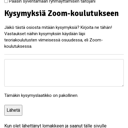
Pääsin syventämään ryhmäyttämisen taitojani
Kysymyksiä Zoom-koulutukseen
Jäikö tästä osiosta mitään kysymyksiä? Kirjoita ne tähän!
Vastaukset näihin kysymyksiin käydään läpi
teoriakoulutusten viimeisessä osuudessa, eli Zoom-
koulutuksessa.
z
o
o
m
-
Tämäkin kysymyslaatikko on pakollinen.
k
y
s
y
m
Kun olet lähettänyt lomakkeen ja saanut tälle sivulle