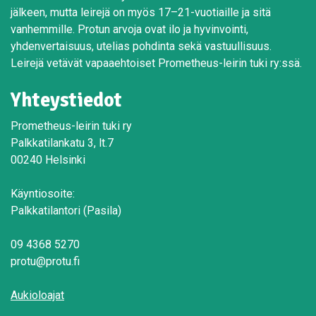
jälkeen, mutta leirejä on myös 17–21-vuotiaille ja sitä
vanhemmille. Protun arvoja ovat ilo ja hyvinvointi,
yhdenvertaisuus, utelias pohdinta sekä vastuullisuus.
Leirejä vetävät vapaaehtoiset Prometheus-leirin tuki ry:ssä.
Yhteystiedot
Prometheus-leirin tuki ry
Palkkatilankatu 3, lt.7
00240 Helsinki
Käyntiosoite:
Palkkatilantori (Pasila)
09 4368 5270
protu@protu.fi
Aukioloajat