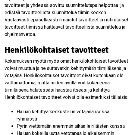
tavoitteet ja yhdessä sovittu suunnittelutapa helpottaa ja
edistää tavoitteellista suunnittelua tiimin kesken.
Vastaavasti epäselkeästi ilmaistut tavoitteet ja ristiriitaiset
tavoitteet tiimissä haittaavat tavoitteellista suunnittelua ja
ohjelmanvetoa.
Henkilökohtaiset tavoitteet
Kokemuksen myötä myös omat henkilökohtaiset tavoitteet
voivat muuttua ja ne auttavatkin kehittymään tiimiläisenä ja
vetäjänä. Henkilökohtaiset tavoitteet eivät kuitenkaan ole
välttämättömiä, mutta niiden avulla voit kokeneena
tiimiläisenä halutessasi haastaa itseäsi ja kehittyä.
Henkilökohtaiset tavoitteet voivat olla esimerkiksi tällaisia:
Haluan kehittyä keskustelun vetäjänä isossa
ryhmässä
Pyrin viettämään enemmän aikaa leiriläisten kanssa
Haluan kokeilla uutta vetotapaa jo aikaisemmin