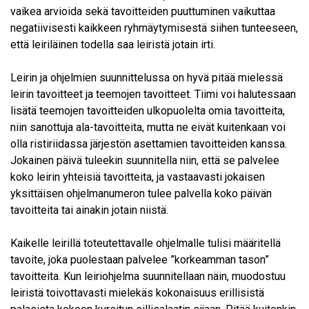
vaikea arvioida sekä tavoitteiden puuttuminen vaikuttaa
negatiivisesti kaikkeen ryhmäytymisestä siihen tunteeseen,
että leiriläinen todella saa leiristä jotain irti.
Leirin ja ohjelmien suunnittelussa on hyvä pitää mielessä
leirin tavoitteet ja teemojen tavoitteet. Tiimi voi halutessaan
lisätä teemojen tavoitteiden ulkopuolelta omia tavoitteita,
niin sanottuja ala-tavoitteita, mutta ne eivät kuitenkaan voi
olla ristiriidassa järjestön asettamien tavoitteiden kanssa.
Jokainen päivä tuleekin suunnitella niin, että se palvelee
koko leirin yhteisiä tavoitteita, ja vastaavasti jokaisen
yksittäisen ohjelmanumeron tulee palvella koko päivän
tavoitteita tai ainakin jotain niistä.
Kaikelle leirillä toteutettavalle ohjelmalle tulisi määritellä
tavoite, joka puolestaan palvelee ”korkeamman tason”
tavoitteita. Kun leiriohjelma suunnitellaan näin, muodostuu
leiristä toivottavasti mielekäs kokonaisuus erillisistä