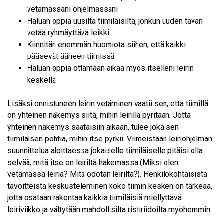
vetämässäni ohjelmassani
Haluan oppia uusilta tiimiläisiltä, jonkun uuden tavan
vetää ryhmäyttävä leikki
Kiinnitän enemmän huomiota siihen, että kaikki
pääsevät ääneen tiimissä
Haluan oppia ottamaan aikaa myös itselleni leirin
keskellä
Lisäksi onnistuneen leirin vetäminen vaatii sen, että tiimillä
on yhteinen näkemys siitä, mihin leirillä pyritään. Jotta
yhteinen näkemys saataisiin aikaan, tulee jokaisen
tiimiläisen pohtia, mihin itse pyrkii. Viimeistään leiriohjelman
suunnittelua aloittaessa jokaiselle tiimiläiselle pitäisi olla
selvää, mitä itse on leiriltä hakemassa (Miksi olen
vetämässä leiriä? Mitä odotan leiriltä?). Henkilökohtaisista
tavoitteista keskusteleminen koko tiimin kesken on tärkeää,
jotta osataan rakentaa kaikkia tiimiläisiä miellyttävä
leiriviikko ja vältytään mahdollisilta ristiriidoilta myöhemmin.