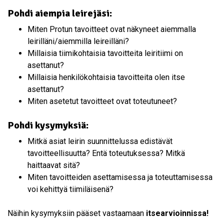
Pohdi aiempia leirejäsi:
Miten Protun tavoitteet ovat näkyneet aiemmalla
leirilläni/aiemmilla leireilläni?
Millaisia tiimikohtaisia tavoitteita leiritiimi on
asettanut?
Millaisia henkilökohtaisia tavoitteita olen itse
asettanut?
Miten asetetut tavoitteet ovat toteutuneet?
Pohdi kysymyksiä:
Mitkä asiat leirin suunnittelussa edistävät
tavoitteellisuutta? Entä toteutuksessa? Mitkä
haittaavat sitä?
Miten tavoitteiden asettamisessa ja toteuttamisessa
voi kehittyä tiimiläisenä?
Näihin kysymyksiin pääset vastaamaan
itsearvioinnissa!