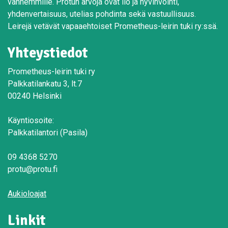
vanhemmille. Protun arvoja ovat ilo ja hyvinvointi,
yhdenvertaisuus, utelias pohdinta sekä vastuullisuus.
Leirejä vetävät vapaaehtoiset Prometheus-leirin tuki ry:ssä.
Yhteystiedot
Prometheus-leirin tuki ry
Palkkatilankatu 3, lt.7
00240 Helsinki
Käyntiosoite:
Palkkatilantori (Pasila)
09 4368 5270
protu@protu.fi
Aukioloajat
Linkit