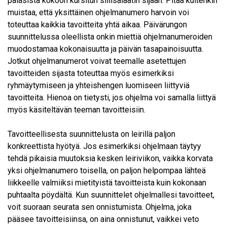
palasista kokoon kursitun sillisalaatin sijaan. Pitää kuitenkin
muistaa, että yksittäinen ohjelmanumero harvoin voi
toteuttaa kaikkia tavoitteita yhtä aikaa. Päivärungon
suunnittelussa oleellista onkin miettiä ohjelmanumeroiden
muodostamaa kokonaisuutta ja päivän tasapainoisuutta.
Jotkut ohjelmanumerot voivat teemalle asetettujen
tavoitteiden sijasta toteuttaa myös esimerkiksi
ryhmäytymiseen ja yhteishengen luomiseen liittyviä
tavoitteita. Hienoa on tietysti, jos ohjelma voi samalla liittyä
myös käsiteltävän teeman tavoitteisiin.
Tavoitteellisesta suunnittelusta on leirillä paljon
konkreettista hyötyä. Jos esimerkiksi ohjelmaan täytyy
tehdä pikaisia muutoksia kesken leiriviikon, vaikka korvata
yksi ohjelmanumero toisella, on paljon helpompaa lähteä
liikkeelle valmiiksi mietityistä tavoitteista kuin kokonaan
puhtaalta pöydältä. Kun suunnittelet ohjelmallesi tavoitteet,
voit suoraan seurata sen onnistumista. Ohjelma, joka
pääsee tavoitteisiinsa, on aina onnistunut, vaikkei veto