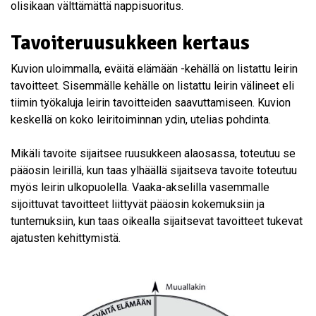
olisikaan välttämättä nappisuoritus.
Tavoiteruusukkeen kertaus
Kuvion uloimmalla, eväitä elämään -kehällä on listattu leirin
tavoitteet. Sisemmälle kehälle on listattu leirin välineet eli
tiimin työkaluja leirin tavoitteiden saavuttamiseen. Kuvion
keskellä on koko leiritoiminnan ydin, utelias pohdinta.
Mikäli tavoite sijaitsee ruusukkeen alaosassa, toteutuu se
pääosin leirillä, kun taas ylhäällä sijaitseva tavoite toteutuu
myös leirin ulkopuolella. Vaaka-akselilla vasemmalle
sijoittuvat tavoitteet liittyvät pääosin kokemuksiin ja
tuntemuksiin, kun taas oikealla sijaitsevat tavoitteet tukevat
ajatusten kehittymistä.