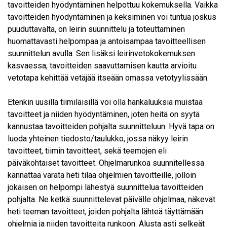
tavoitteiden hyödyntäminen helpottuu kokemuksella. Vaikka
tavoitteiden hyödyntäminen ja keksiminen voi tuntua joskus
puuduttavalta, on leirin suunnittelu ja toteuttaminen
huomattavasti helpompaa ja antoisampaa tavoitteellisen
suunnittelun avulla. Sen lisäksi leirinvetokokemuksen
kasvaessa, tavoitteiden saavuttamisen kautta arvioitu
vetotapa kehittää vetäjää itseään omassa vetotyylissään.
Etenkin uusilla tiimiläisillä voi olla hankaluuksia muistaa
tavoitteet ja niiden hyödyntäminen, joten heitä on syytä
kannustaa tavoitteiden pohjalta suunnitteluun. Hyvä tapa on
luoda yhteinen tiedosto/taulukko, jossa näkyy leirin
tavoitteet, tiimin tavoitteet, sekä teemojen eli
päiväkohtaiset tavoitteet. Ohjelmarunkoa suunnitellessa
kannattaa varata heti tilaa ohjelmien tavoitteille, jolloin
jokaisen on helpompi lähestyä suunnittelua tavoitteiden
pohjalta. Ne ketkä suunnittelevat päivälle ohjelmaa, näkevät
heti teeman tavoitteet, joiden pohjalta lähteä täyttämään
ohjelmia ja niiden tavoitteita runkoon. Alusta asti selkeät