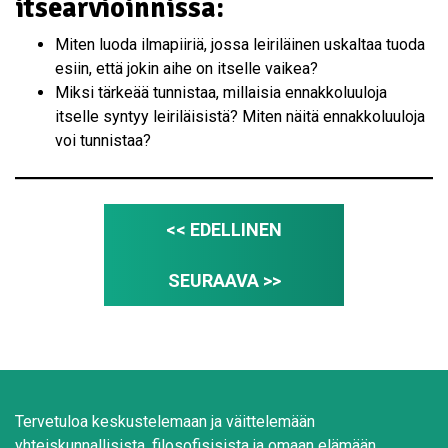
itsearvioinnissa:
Miten luoda ilmapiiriä, jossa leiriläinen uskaltaa tuoda
esiin, että jokin aihe on itselle vaikea?
Miksi tärkeää tunnistaa, millaisia ennakkoluuloja
itselle syntyy leiriläisistä? Miten näitä ennakkoluuloja
voi tunnistaa?
<< EDELLINEN
SEURAAVA >>
Tervetuloa keskustelemaan ja väittelemään
yhteiskunnallisista, filosofisisista ja omaan elämään