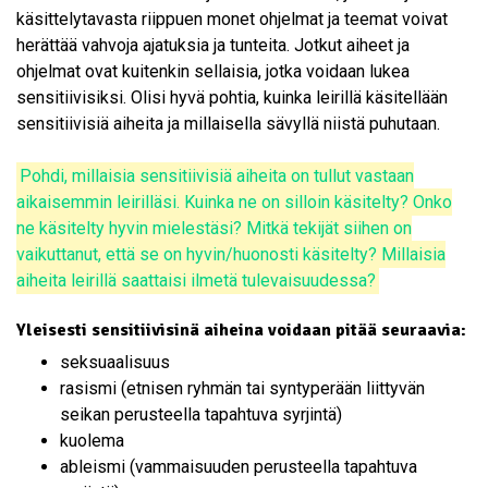
käsittelytavasta riippuen monet ohjelmat ja teemat voivat
herättää vahvoja ajatuksia ja tunteita. Jotkut aiheet ja
ohjelmat ovat kuitenkin sellaisia, jotka voidaan lukea
sensitiivisiksi. Olisi hyvä pohtia, kuinka leirillä käsitellään
sensitiivisiä aiheita ja millaisella sävyllä niistä puhutaan.
Pohdi, millaisia sensitiivisiä aiheita on tullut vastaan
aikaisemmin leirilläsi. Kuinka ne on silloin käsitelty? Onko
ne käsitelty hyvin mielestäsi? Mitkä tekijät siihen on
vaikuttanut, että se on hyvin/huonosti käsitelty? Millaisia
aiheita leirillä saattaisi ilmetä tulevaisuudessa?
Yleisesti sensitiivisinä aiheina voidaan pitää seuraavia:
seksuaalisuus
rasismi (etnisen ryhmän tai syntyperään liittyvän
seikan perusteella tapahtuva syrjintä)
kuolema
ableismi (vammaisuuden perusteella tapahtuva