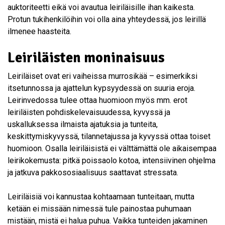
auktoriteetti eikä voi avautua leiriläisille ihan kaikesta.
Protun tukihenkilöihin voi olla aina yhteydessä, jos leirillä
ilmenee haasteita.
Leiriläisten moninaisuus
Leiriläiset ovat eri vaiheissa murrosikää – esimerkiksi
itsetunnossa ja ajattelun kypsyydessä on suuria eroja.
Leirinvedossa tulee ottaa huomioon myös mm. erot
leiriläisten pohdiskelevaisuudessa, kyvyssä ja
uskalluksessa ilmaista ajatuksia ja tunteita,
keskittymiskyvyssä, tilannetajussa ja kyvyssä ottaa toiset
huomioon. Osalla leiriläisistä ei välttämättä ole aikaisempaa
leirikokemusta: pitkä poissaolo kotoa, intensiivinen ohjelma
ja jatkuva pakkososiaalisuus saattavat stressata.
Leiriläisiä voi kannustaa kohtaamaan tunteitaan, mutta
ketään ei missään nimessä tule painostaa puhumaan
mistään, mistä ei halua puhua. Vaikka tunteiden jakaminen