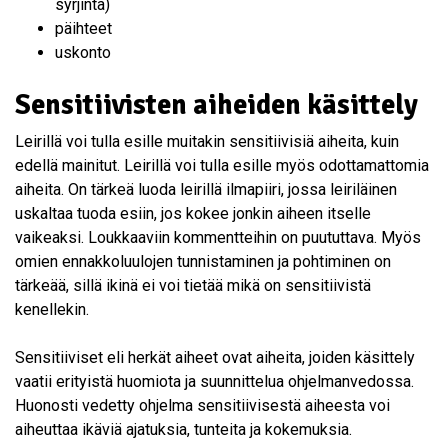
syrjintä)
päihteet
uskonto
Sensitiivisten aiheiden käsittely
Leirillä voi tulla esille muitakin sensitiivisiä aiheita, kuin
edellä mainitut. Leirillä voi tulla esille myös odottamattomia
aiheita. On tärkeä luoda leirillä ilmapiiri, jossa leiriläinen
uskaltaa tuoda esiin, jos kokee jonkin aiheen itselle
vaikeaksi. Loukkaaviin kommentteihin on puututtava. Myös
omien ennakkoluulojen tunnistaminen ja pohtiminen on
tärkeää, sillä ikinä ei voi tietää mikä on sensitiivistä
kenellekin.
Sensitiiviset eli herkät aiheet ovat aiheita, joiden käsittely
vaatii erityistä huomiota ja suunnittelua ohjelmanvedossa.
Huonosti vedetty ohjelma sensitiivisestä aiheesta voi
aiheuttaa ikäviä ajatuksia, tunteita ja kokemuksia.