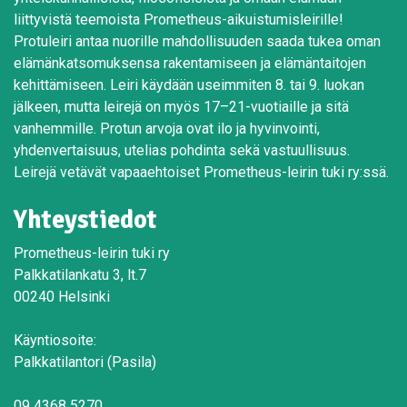
liittyvistä teemoista Prometheus-aikuistumisleirille!
Protuleiri antaa nuorille mahdollisuuden saada tukea oman
elämänkatsomuksensa rakentamiseen ja elämäntaitojen
kehittämiseen. Leiri käydään useimmiten 8. tai 9. luokan
jälkeen, mutta leirejä on myös 17–21-vuotiaille ja sitä
vanhemmille. Protun arvoja ovat ilo ja hyvinvointi,
yhdenvertaisuus, utelias pohdinta sekä vastuullisuus.
Leirejä vetävät vapaaehtoiset Prometheus-leirin tuki ry:ssä.
Yhteystiedot
Prometheus-leirin tuki ry
Palkkatilankatu 3, lt.7
00240 Helsinki
Käyntiosoite:
Palkkatilantori (Pasila)
09 4368 5270