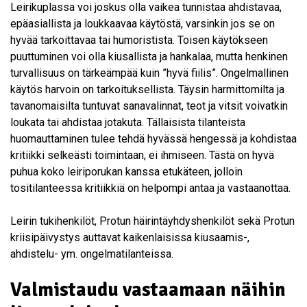
Leirikuplassa voi joskus olla vaikea tunnistaa ahdistavaa,
epäasiallista ja loukkaavaa käytöstä, varsinkin jos se on
hyvää tarkoittavaa tai humoristista. Toisen käytökseen
puuttuminen voi olla kiusallista ja hankalaa, mutta henkinen
turvallisuus on tärkeämpää kuin ”hyvä fiilis”. Ongelmallinen
käytös harvoin on tarkoituksellista. Täysin harmittomilta ja
tavanomaisilta tuntuvat sanavalinnat, teot ja vitsit voivatkin
loukata tai ahdistaa jotakuta. Tällaisista tilanteista
huomauttaminen tulee tehdä hyvässä hengessä ja kohdistaa
kritiikki selkeästi toimintaan, ei ihmiseen. Tästä on hyvä
puhua koko leiriporukan kanssa etukäteen, jolloin
tositilanteessa kritiikkiä on helpompi antaa ja vastaanottaa.
Leirin tukihenkilöt, Protun häirintäyhdyshenkilöt sekä Protun
kriisipäivystys auttavat kaikenlaisissa kiusaamis-,
ahdistelu- ym. ongelmatilanteissa.
Valmistaudu vastaamaan näihin