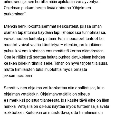
aiheeseen ja sen herättämään ajatuksiin voi syventyä.
Ohjelman purkamisesta lisää osiossa “Ohjelmien
purkaminen”.
Etenkin henkilökohtaisemmat keskustelut, joissa oman
elämän tapahtumia käydään läpi läheisessä tunnelmassa,
voivat nostaa tunteita pintaan. Esiin nousseet tunteet tai
muistot voivat vaatia käsittelyä – etenkin, jos leiriläinen
puhuu kokemuksistaan ensimmäistä kertaa elämässään.
Osa leiriläisistä saattaa haluta purkaa ajatuksiaan kahden
kesken jollekin tiimiläiselle. Tähän on hyvä tarjota tilaisuus,
mutta tiimiläisten tulisi huolehtia myös omasta
jaksamisestaan.
Sensitiivinen ohjelma voi koskettaa niin osallistujaa, kuin
ohjelman vetäjääkin. Ohjelmanvetäjällä on oikeus
esimerkiksi poistua tilanteesta, jos käsiteltävä aihe on liian
herkkä. Vetäjällä on oikeus näyttää myös tunteensa ja avata
reaktiotaan. Kuitenkin on muistettava, että tiimiläinen on