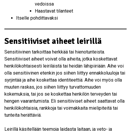
vedoissa
Haastavat tilanteet
Itselle pohdittavaksi
Sensitiiviset aiheet leirillä
Sensitiivinen tarkoittaa herkkää tai hienotunteista.
Sensitiiviset aiheet voivat olla aiheita, jotka koskettavat
henkilökohtaisesti leiriläistä tai heidän lähipiiriään. Aihe voi
olla sensitiivinen etenkin jos siihen liittyy ennakkoluuloja tai
syrjintää ja aihe koskettaa identiteettiä. Aihe voi myös olla
muuten raskas, jos siihen liittyy turvattomuuden
kokemuksia, tai jos se koskettaa henkilön terveyden tai
hengen vaarantumista. Eli sensitiiviset aiheet saattavat olla
henkilökohtaisia, rankkoja tai voimakkaita mielipiteitä tai
tunteita herättäviä.
Leirillä käsitellään teemoja laidasta laitaan, ja veto- ja