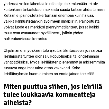
yhdessä voikin lähentää leirillä olijoita keskenään, ei ole
kuitenkaan tarkoituksenmukaista saada ketään ahdistumaan.
Ketään ei painosteta kertomaan enempää kuin haluaa,
vaikka kannustetaankin avoimeen ilmapiiriin. Painostusta
voivat luoda esimerkiksi pienryhmätilanteet, jossa kaikki
muut ovat avautuneet syvällisesti, jolloin yhden
sulkeutuneisuus korostuu.
Ohjelman ei myöskään tule ajautua tilanteeseen, jossa osa
leiriläisistä tuntee olonsa ulkopuoliseksi tai ongelmansa
vähäpätöisiksi. Myös leiriläisten pienemmät ja arkisemmilta
tuntuvat ongelmat tulee ottaa vakavasti. Koko
leiriläisryhmän huomioiminen on ensisijaisen tärkeää!
Miten puuttua siihen, jos leirillä
tulee loukkaavia kommentteja
aiheista?