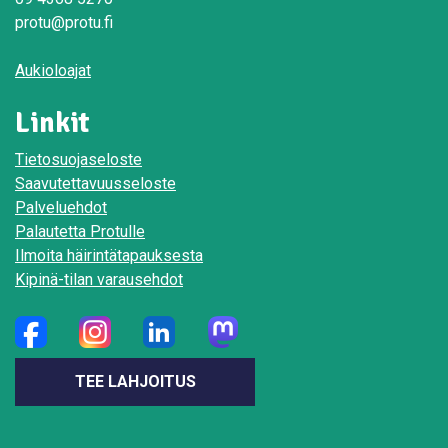
protu@protu.fi
Aukioloajat
Linkit
Tietosuojaseloste
Saavutettavuusseloste
Palveluehdot
Palautetta Protulle
Ilmoita häirintätapauksesta
Kipinä-tilan varausehdot
TEE LAHJOITUS