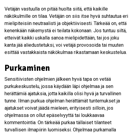
Vetäjän vastuulla on pitää huolta siitä, että kaikille
näkökulmille on tilaa. Vetäjän on siis itse hyvä suhtautua eri
mielipiteisiin neutraalisti ja objektiivisesti. Tärkeää on, että
kenenkään näkemystä ei teilata kokonaan. Jos tuntuu siltä,
etteivät kaikki uskalla sanoa mielipidettään, tai jos joku
kanta jää aliedustetuksi, voi vetäjä provosoida tai muuten
esittää vastakkaista näkökulmaa rikastamaan keskustelua.
Purkaminen
Sensitiivisten ohjelmien jälkeen hyvä tapa on vetää
purkukeskustelu, jossa käydään läpi ohjelmaa ja sen
herättämiä ajatuksia, jotta kaikilla olisi hyvä ja turvallinen
tunne. Ilman purkua ohjelman herättämät tuntemukset ja
ajatukset voivat jäädä mieleen, erityisesti silloin, jos
ohjelmassa on ollut epäselvyyttä tai loukkaavaa
kommentointia. On tärkeää purkaa tällaiset tilanteet
turvallisen ilmapiirin luomiseksi. Ohjelmaa purkamalla