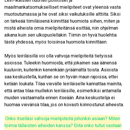
Leiri-ikäisten nuorten poliittiset ja
maailmankatsomukselliset mielipiteet ovat yleensä vasta
muotoutumassa ja he ovat siksi vaikutuksille alttiita. Siksi
on tärkeää tiimiläisenä kiinnittää huomiota siihen, miten ja
mistä aiheista omia mielipiteitänsä esittää, niin ohjelman
aikana kuin sen ulkopuolellakin. Tiimin on hyvä huolehtia
tästä yhdessä, myös toisiinsa huomiota kiinnittäen.
Myös leiriläisillä voi olla vahvoja mielipiteitä tietyissä
asioissa. Tuleekin huomioida, että jokainen saa äänensä
kuuluviin, kuitenkin kenenkään jyräämättä toista. Asioista
saa keskustella, kunhan se on hyvän maun rajoissa, ettei
ketään loukata. Tilaa vievälle leiriläiselle kannattaa mainita,
että antaa tilaa muillekin leiriläisille, esimerkiksi antamalla
muiden vastaamalla ennen itseään. Aina keskustelija ei
huomaa vievänsä tilaa, jos on kovasti kiinnostunut aiheesta.
Onko itselläsi vahvoja mielipiteitä johonkin asiaan? Miten
toimia tällaisten aiheiden kanssa? Entä onko tullut vastaan