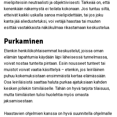
mielipiteisiin neutraalisti ja objektiivisesti. Tärkeää on, että
kenenkään näkemystä ei teilata kokonaan. Jos tuntuu siltä,
etteivät kaikki uskalla sanoa mielipidettään, tai jos joku
kanta jää aliedustetuksi, voi vetäjä haastaa tai muuten
esittää vastakkaista näkökulmaa rikastamaan keskustelua.
Purkaminen
Etenkin henkilökohtaisemmat keskustelut, joissa oman
elämän tapahtumia käydään läpi läheisessä tunnelmassa,
voivat nostaa tunteita pintaan. Esiin nousseet tunteet tai
muistot voivat vaatia käsittelyä – etenkin, jos leiriläinen
puhuu kokemuksistaan ensimmäistä kertaa elämässään.
Osa leiriläisistä saattaa haluta purkaa ajatuksiaan kahden
kesken jollekin tiimiläiselle. Tähän on hyvä tarjota tilaisuus,
mutta tiimiläisten tulisi huolehtia myös omasta
jaksamisestaan.
Haastavien ohjelmien kanssa on hyvä suunnitella ohjelmalle