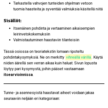
Tarkastella vahvojen tunteiden ohjelman vetoon
tuomia haasteita ja syventää valmiuksia käsitellä niitä
Sisällöt:
Itsenäinen pohdinta ja vertaaminen aikaisempien
leirinvetokokemuksiin
Valmistautuminen haastaviin tilanteisiin
Tässä osiossa on teoriatekstin lomaan ripoteltu
pohdintakysymyksiä. Ne on merkitty
vihreällä värillä
. Käytä
niiden äärellä sen verran aikaa kuin haluat. Sivun lopusta
löytyy pari kysymystä, joihin pääset vastaamaan
itsearvioinnissa
.
Tunne- ja asennesyistä haastavat aiheet voidaan jakaa
seuraaviin neljään eri kategoriaan: