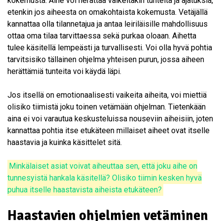
kokemusta. Aihe voi herättää vaikeitakin tunteita ja ajatuksia,
etenkin jos aiheesta on omakohtaista kokemusta. Vetäjällä
kannattaa olla tilannetajua ja antaa leiriläisille mahdollisuus
ottaa oma tilaa tarvittaessa sekä purkaa oloaan. Aihetta
tulee käsitellä lempeästi ja turvallisesti. Voi olla hyvä pohtia
tarvitsisiko tällainen ohjelma yhteisen purun, jossa aiheen
herättämiä tunteita voi käydä läpi.
Jos itsellä on emotionaalisesti vaikeita aiheita, voi miettiä
olisiko tiimistä joku toinen vetämään ohjelman. Tietenkään
aina ei voi varautua keskusteluissa nouseviin aiheisiin, joten
kannattaa pohtia itse etukäteen millaiset aiheet ovat itselle
haastavia ja kuinka käsittelet sitä.
Minkälaiset asiat voivat aiheuttaa sen, että joku aihe on
tunnesyistä hankala käsitellä? Olisiko tiimin kesken hyvä
puhua itselle haastavista aiheista etukäteen?
Haastavien ohjelmien vetäminen