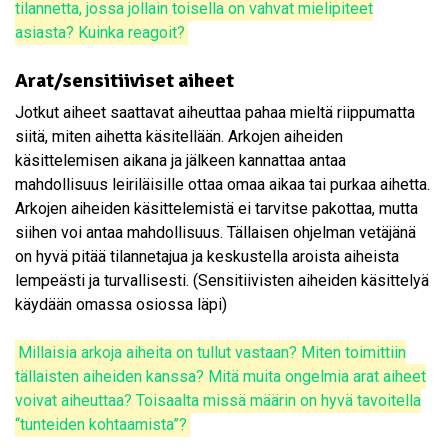
tilannetta, jossa jollain toisella on vahvat mielipiteet
asiasta? Kuinka reagoit?
Arat/sensitiiviset aiheet
Jotkut aiheet saattavat aiheuttaa pahaa mieltä riippumatta
siitä, miten aihetta käsitellään. Arkojen aiheiden
käsittelemisen aikana ja jälkeen kannattaa antaa
mahdollisuus leiriläisille ottaa omaa aikaa tai purkaa aihetta.
Arkojen aiheiden käsittelemistä ei tarvitse pakottaa, mutta
siihen voi antaa mahdollisuus. Tällaisen ohjelman vetäjänä
on hyvä pitää tilannetajua ja keskustella aroista aiheista
lempeästi ja turvallisesti. (Sensitiivisten aiheiden käsittelyä
käydään omassa osiossa läpi)
Millaisia arkoja aiheita on tullut vastaan? Miten toimittiin
tällaisten aiheiden kanssa? Mitä muita ongelmia arat aiheet
voivat aiheuttaa? Toisaalta missä määrin on hyvä tavoitella
“tunteiden kohtaamista”?