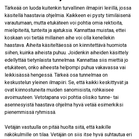
Tärkeää on luoda kuitenkin turvallinen ilmapiiri leirillä, jossa
käsitellä haastavia ohjelmia. Kaikkeen ei pysty tiimiläisenä
varautumaan, mutta etukäteen voi pohtia omia rektioita,
mielipiteitä, tunteita ja ajatuksia. Kannattaa muistaa, ettei
koskaan voi tietää millainen aihe voi olla kenellekin
haastava. Aiheita käsiteltäessä on kiinnitettävä huomiota
siihen, kuinka aiheista puhuu. Joidenkin aiheiden käsittely
edellyttää tietynlaista tunnelmaa. Kannattaa siis miettiä jo
etukäteen, onko aiheesta helpompi puhua vakavassa vai
leikkisässä hengessä. Tärkeä osa tunnelmaa on
keskustelun yleinen ilmapiiri. Se, että kaikki keskittyvät ja
ovat kiinnostuneita muiden sanomisista, rohkaisee
avoimuuteen. Vetotapana voi pohtia olisiko tunne- tai
asennesyistä haastava ohjelma hyvä vetää esimerkiksi
pienemmissä ryhmissä.
Vetäjän vastuulla on pitää huolta siitä, että kaikille
näkökulmille on tilaa. Vetäjän on siis itse hyvä suhtautua eri