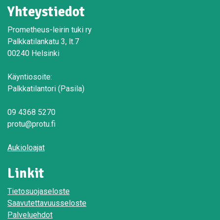
Yhteystiedot
Prometheus-leirin tuki ry
Palkkatilankatu 3, lt.7
00240 Helsinki
Käyntiosoite:
Palkkatilantori (Pasila)
09 4368 5270
protu@protu.fi
Aukioloajat
Linkit
Tietosuojaseloste
Saavutettavuusseloste
Palveluehdot