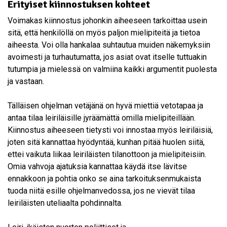
Erityiset kiinnostuksen kohteet
Voimakas kiinnostus johonkin aiheeseen tarkoittaa usein
sitä, että henkilöllä on myös paljon mielipiteitä ja tietoa
aiheesta. Voi olla hankalaa suhtautua muiden näkemyksiin
avoimesti ja turhautumatta, jos asiat ovat itselle tuttuakin
tutumpia ja mielessä on valmiina kaikki argumentit puolesta
ja vastaan.
Tälläisen ohjelman vetäjänä on hyvä miettiä vetotapaa ja
antaa tilaa leiriläisille jyräämättä omilla mielipiteillään.
Kiinnostus aiheeseen tietysti voi innostaa myös leiriläisiä,
joten sitä kannattaa hyödyntää, kunhan pitää huolen siitä,
ettei vaikuta liikaa leiriläisten tilanottoon ja mielipiteisiin.
Omia vahvoja ajatuksia kannattaa käydä itse lävitse
ennakkoon ja pohtia onko se aina tarkoituksenmukaista
tuoda niitä esille ohjelmanvedossa, jos ne vievät tilaa
leiriläisten uteliaalta pohdinnalta.