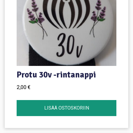
sivulla.
Protu 30v -rintanappi
2,00
€
LISÄÄ OSTOSKORIIN