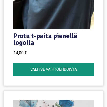
Protu t-paita pienellä
logolla
14,00
€
VALITSE VAIHTOEHDOISTA
Tällä
tuotteella
on
useampi
muunnelma.