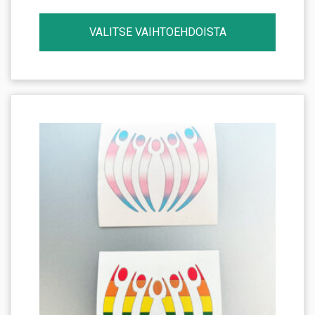
VALITSE VAIHTOEHDOISTA
Tällä
tuotteella
on
useampi
muunnelma.
Voit
tehdä
valinnat
tuotteen
sivulla.