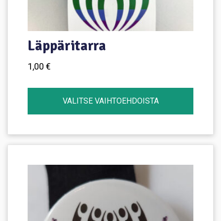
Läppäritarra
1,00
€
VALITSE VAIHTOEHDOISTA
Tällä
tuotteella
on
useampi
muunnelma.
Voit
tehdä
valinnat
tuotteen