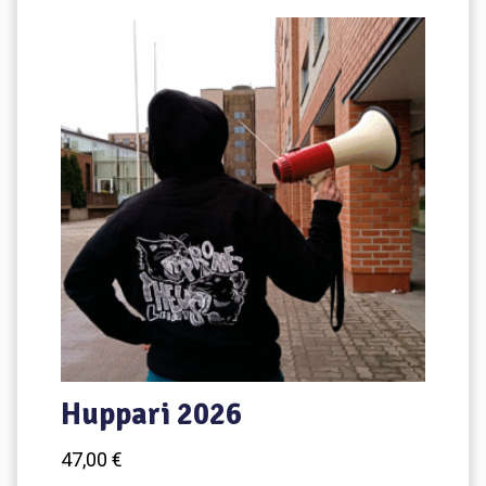
muunnelma.
Voit
tehdä
valinnat
tuotteen
sivulla.
Huppari 2026
47,00
€