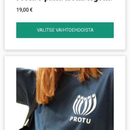
19,00
€
VALITSE VAIHTOEHDOISTA
Tällä
tuotteella
on
useampi
muunnelma.
Voit
tehdä
valinnat
tuotteen
sivulla.