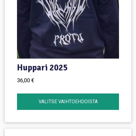
Huppari 2025
36,00
€
VALITSE VAIHTOEHDOISTA
Tällä
tuotteella
on
useampi