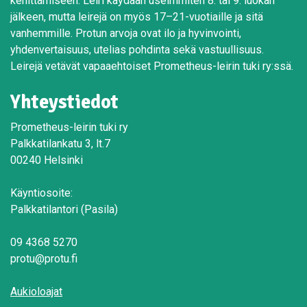
kehittämiseen. Leiri käydään useimmiten 8. tai 9. luokan
jälkeen, mutta leirejä on myös 17–21-vuotiaille ja sitä
vanhemmille. Protun arvoja ovat ilo ja hyvinvointi,
yhdenvertaisuus, utelias pohdinta sekä vastuullisuus.
Leirejä vetävät vapaaehtoiset Prometheus-leirin tuki ry:ssä.
Yhteystiedot
Prometheus-leirin tuki ry
Palkkatilankatu 3, lt.7
00240 Helsinki
Käyntiosoite:
Palkkatilantori (Pasila)
09 4368 5270
protu@protu.fi
Aukioloajat