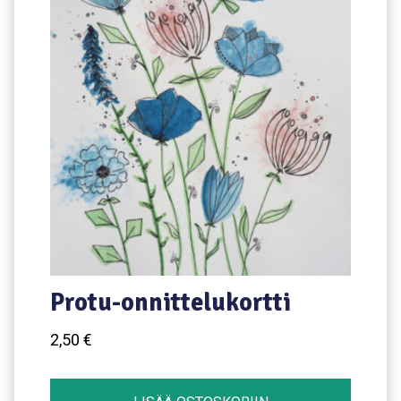
Voit
tehdä
valinnat
tuotteen
sivulla.
Protu-onnittelukortti
2,50
€