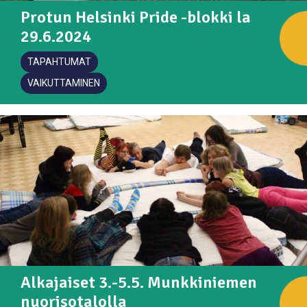
Protun Helsinki Pride -blokki la
29.6.2024
TAPAHTUMAT
VAIKUTTAMINEN
Alkajaiset 3.-5.5. Munkkiniemen
nuorisotalolla