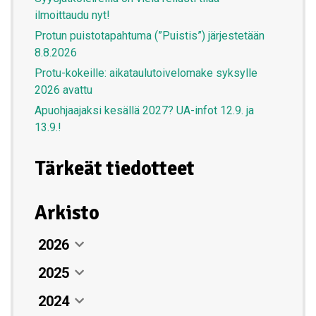
ilmoittaudu nyt!
Protun puistotapahtuma (”Puistis”) järjestetään
8.8.2026
Protu-kokeille: aikataulutoivelomake syksylle
2026 avattu
Apuohjaajaksi kesällä 2027? UA-infot 12.9. ja
13.9.!
Tärkeät tiedotteet
Arkisto
2026
2025
Elokuu
07. elokuun 2026
2024
Heinäkuu
Joulukuu
Leirikesän purkajaiset Nuuksiossa