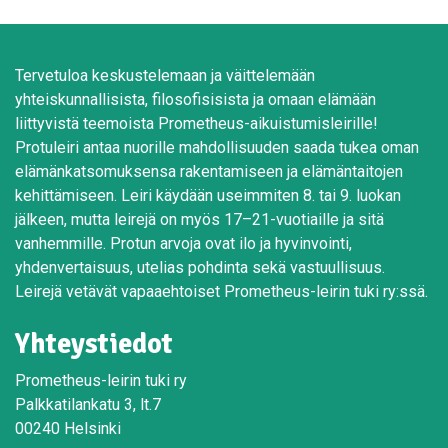
Tervetuloa keskustelemaan ja väittelemään
yhteiskunnallisista, filosofisisista ja omaan elämään
liittyvistä teemoista Prometheus-aikuistumisleirille!
Protuleiri antaa nuorille mahdollisuuden saada tukea oman
elämänkatsomuksensa rakentamiseen ja elämäntaitojen
kehittämiseen. Leiri käydään useimmiten 8. tai 9. luokan
jälkeen, mutta leirejä on myös 17–21-vuotiaille ja sitä
vanhemmille. Protun arvoja ovat ilo ja hyvinvointi,
yhdenvertaisuus, utelias pohdinta sekä vastuullisuus.
Leirejä vetävät vapaaehtoiset Prometheus-leirin tuki ry:ssä.
Yhteystiedot
Prometheus-leirin tuki ry
Palkkatilankatu 3, lt.7
00240 Helsinki