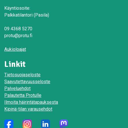
Käyntiosoite:
Palkkatilantori (Pasila)
09 4368 5270
protu@protu.fi
Aukioloajat
Linkit
Tietosuojaseloste
Saavutettavuusseloste
Palveluehdot
Palautetta Protulle
Ilmoita häirintätapauksesta
Kipinä-tilan varausehdot