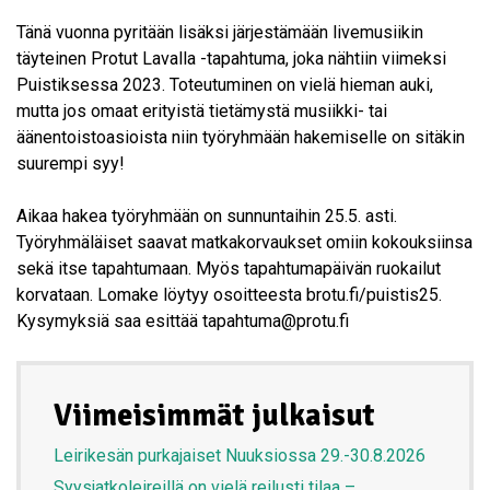
Tänä vuonna pyritään lisäksi järjestämään livemusiikin
täyteinen Protut Lavalla -tapahtuma, joka nähtiin viimeksi
Puistiksessa 2023. Toteutuminen on vielä hieman auki,
mutta jos omaat erityistä tietämystä musiikki- tai
äänentoistoasioista niin työryhmään hakemiselle on sitäkin
suurempi syy!
Aikaa hakea työryhmään on sunnuntaihin 25.5. asti.
Työryhmäläiset saavat matkakorvaukset omiin kokouksiinsa
sekä itse tapahtumaan. Myös tapahtumapäivän ruokailut
korvataan. Lomake löytyy osoitteesta brotu.fi/puistis25.
Kysymyksiä saa esittää tapahtuma@protu.fi
Viimeisimmät julkaisut
Leirikesän purkajaiset Nuuksiossa 29.-30.8.2026
Syysjatkoleireillä on vielä reilusti tilaa –