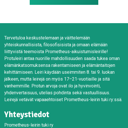
Tervetuloa keskustelemaan ja väittelemään
yhteiskunnallisista, filosofisisista ja omaan elämään
liittyvistä teemoista Prometheus-aikuistumisleirille!
Protuleiri antaa nuorille mahdollisuuden saada tukea oman
elämänkatsomuksensa rakentamiseen ja elämäntaitojen
kehittämiseen. Leiri käydään useimmiten 8. tai 9. luokan
jälkeen, mutta leirejä on myös 17–21-vuotiaille ja sitä
vanhemmille. Protun arvoja ovat ilo ja hyvinvointi,
yhdenvertaisuus, utelias pohdinta sekä vastuullisuus.
Leirejä vetävät vapaaehtoiset Prometheus-leirin tuki ry:ssä.
Yhteystiedot
Prometheus-leirin tuki ry