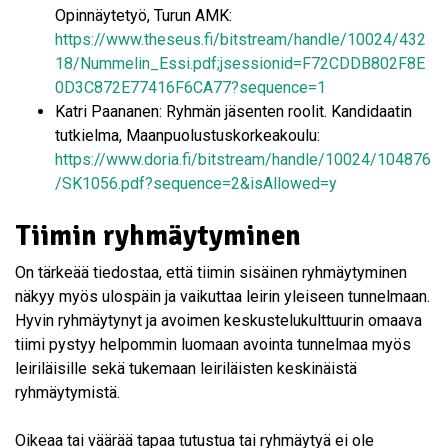
Opinnäytetyö, Turun AMK:
https://www.theseus.fi/bitstream/handle/10024/432
18/Nummelin_Essi.pdf;jsessionid=F72CDDB802F8E
0D3C872E77416F6CA77?sequence=1
Katri Paananen: Ryhmän jäsenten roolit. Kandidaatin
tutkielma, Maanpuolustuskorkeakoulu:
https://www.doria.fi/bitstream/handle/10024/104876
/SK1056.pdf?sequence=2&isAllowed=y
Tiimin ryhmäytyminen
On tärkeää tiedostaa, että tiimin sisäinen ryhmäytyminen
näkyy myös ulospäin ja vaikuttaa leirin yleiseen tunnelmaan.
Hyvin ryhmäytynyt ja avoimen keskustelukulttuurin omaava
tiimi pystyy helpommin luomaan avointa tunnelmaa myös
leiriläisille sekä tukemaan leiriläisten keskinäistä
ryhmäytymistä.
Oikeaa tai väärää tapaa tutustua tai ryhmäytyä ei ole