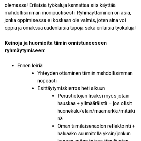
olemassa! Erilaisia työkaluja kannattaa siis käyttää
mahdollisimman monipuolisesti. Ryhmäyttäminen on asia,
jonka oppimisessa ei koskaan ole valmis, joten aina voi
oppia ja omaksua uudenlaisia tapoja sekä erilaisia työkaluja!
Keinoja ja huomioita tiimin onnistuneeseen
ryhmäytymiseen:
Ennen leiriä:
Yhteyden ottaminen tiimiin mahdollisimman
nopeasti
Esittäytymiskierros heti alkuun
Perustietojen lisäksi myös jotain
hauskaa + ylimääräistä – jos olisit
huonekalu/eläin/maamerkki/mitäiki
nä
Oman tiimiläisenäolon reflektointi +
haluaako suunnitella yksin/jonkun