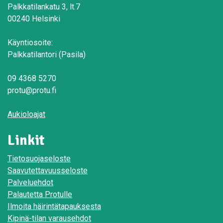
Palkkatilankatu 3, lt.7
00240 Helsinki
Käyntiosoite:
Palkkatilantori (Pasila)
09 4368 5270
protu@protu.fi
Aukioloajat
Linkit
Tietosuojaseloste
Saavutettavuusseloste
Palveluehdot
Palautetta Protulle
Ilmoita häirintätapauksesta
Kipinä-tilan varausehdot