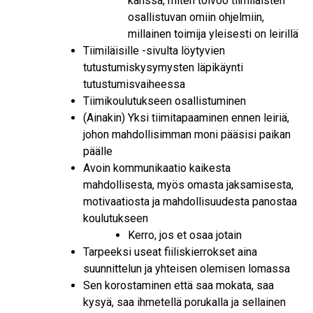
kanssa, miten toivoo tiimiläisten
osallistuvan omiin ohjelmiin,
millainen toimija yleisesti on leirillä
Tiimiläisille -sivulta löytyvien
tutustumiskysymysten läpikäynti
tutustumisvaiheessa
Tiimikoulutukseen osallistuminen
(Ainakin) Yksi tiimitapaaminen ennen leiriä,
johon mahdollisimman moni pääsisi paikan
päälle
Avoin kommunikaatio kaikesta
mahdollisesta, myös omasta jaksamisesta,
motivaatiosta ja mahdollisuudesta panostaa
koulutukseen
Kerro, jos et osaa jotain
Tarpeeksi useat fiiliskierrokset aina
suunnittelun ja yhteisen olemisen lomassa
Sen korostaminen että saa mokata, saa
kysyä, saa ihmetellä porukalla ja sellainen