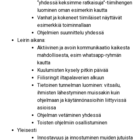
“yhdessä keksimme ratkaisuja”-tiimihengen
luominen oman esimerkin kautta
Vanhat ja kokeneet tiimiläiset näyttävät
esimerkkiä toiminnallaan
Ohjelmien suunnittelu yhdessä
Leirin aikana:
Aktiivinen ja avoin kommunikaatio kaikesta
mahdollisesta, esim whatsapp-ryhmän
kautta
Kuulumisten kysely pitkin päivää
Fiilisringit iltapalaverien alkuun
Tietoinen tunnelman luominen: vitsailu,
ihmisten lähestyminen muissakin kuin
ohjelmaan ja käytännönasioihin liittyvissä
asioissa
Ohjelman vetäminen yhdessä
Toisten ohjelmiin osallistuminen
Yleisesti
Innostavuus ja innostuminen muiden jutuista