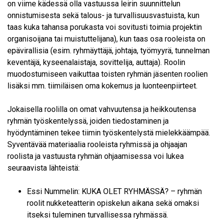
on viime kädessä olla vastuussa leirin suunnittelun
onnistumisesta sekä talous- ja turvallisuusvastuista, kun
taas kuka tahansa porukasta voi sovitusti toimia projektin
organisoijana tai muistuttelijana), kun taas osa rooleista on
epävirallisia (esim. ryhmäyttäjä, johtaja, työmyyrä, tunnelman
keventäjä, kyseenalaistaja, sovittelija, auttaja). Roolin
muodostumiseen vaikuttaa toisten ryhmän jäsenten roolien
lisäksi mm. tiimiläisen oma kokemus ja luonteenpiirteet.
Jokaisella roolilla on omat vahvuutensa ja heikkoutensa
ryhmän työskentelyssä, joiden tiedostaminen ja
hyödyntäminen tekee tiimin työskentelystä mielekkäämpää.
Syventävää materiaalia rooleista ryhmissä ja ohjaajan
roolista ja vastuusta ryhmän ohjaamisessa voi lukea
seuraavista lähteistä:
Essi Nummelin: KUKA OLET RYHMÄSSÄ? – ryhmän
roolit nukketeatterin opiskelun aikana sekä omaksi
itseksi tuleminen turvallisessa ryhmässä.