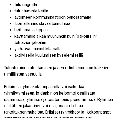
fiilisringeillä
tutustumisleikeillä
avoimeen kommunikaatioon panostamalla
luomalla innostavaa tunnelmaa
heittämällä läppää
käyttämällä aikaa muuhunkin kuin “pakollisiin”
tehtävien jakoihin
yhdessä suunnittelemalla
aktiivisella kuulumisen kyselemisellä.
Tutustumisen aloittaminen ja sen edistäminen on kaikkien
tiimiläisten vastuulla.
Erilaisilla ryhmäkokoonpanoilla voi vaikuttaa
ryhmäytymiseen: joidenkin on helpompi osallistua
isommissa ryhmissä ja toisten taas pienemmissä. Ryhmien
etukäteen jakaminen voi olla jossain kohtaa
tarkoituksenmukaista. Erilaiset ryhmäkoot ja -kokoonpanot