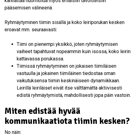
kannattaa huomioida myös erilaisiin tavoitteisiin
pääsemisen välineenä.
Ryhmäytyminen tiimin sisällä ja koko leiriporukan kesken
eroavat mm. seuraavasti:
Tiimi on pienempi yksikkö, joten ryhmäytymisen
vaiheet tapahtuvat nopeammin kuin isossa, koko leirin
kattavassa porukassa.
Tiimissä ryhmäytyminen on jokaisen tiimiläisen
vastuulla ja jokainen tiimiläinen tiedostaa oman
vaikutuksensa tiimin keskinäiseen dynamiikkaan.
Leirillä leiriläiset eivät itse välttämättä aktiivisesti
edistä ryhmäytymistä, mahdollisesti jopa päin vastoin.
Miten edistää hyvää
kommunikaatiota tiimin kesken?
No näin: