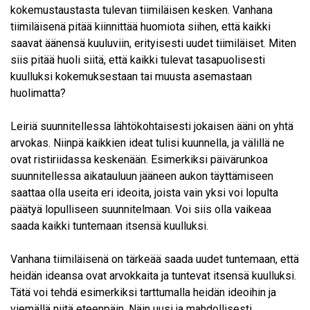
kokemustaustasta tulevan tiimiläisen kesken. Vanhana
tiimiläisenä pitää kiinnittää huomiota siihen, että kaikki
saavat äänensä kuuluviin, erityisesti uudet tiimiläiset. Miten
siis pitää huoli siitä, että kaikki tulevat tasapuolisesti
kuulluksi kokemuksestaan tai muusta asemastaan
huolimatta?
Leiriä suunnitellessa lähtökohtaisesti jokaisen ääni on yhtä
arvokas. Niinpä kaikkien ideat tulisi kuunnella, ja välillä ne
ovat ristiriidassa keskenään. Esimerkiksi päivärunkoa
suunnitellessa aikatauluun jääneen aukon täyttämiseen
saattaa olla useita eri ideoita, joista vain yksi voi lopulta
päätyä lopulliseen suunnitelmaan. Voi siis olla vaikeaa
saada kaikki tuntemaan itsensä kuulluksi.
Vanhana tiimiläisenä on tärkeää saada uudet tuntemaan, että
heidän ideansa ovat arvokkaita ja tuntevat itsensä kuulluksi.
Tätä voi tehdä esimerkiksi tarttumalla heidän ideoihin ja
viemällä niitä eteenpäin. Näin uusi ja mahdollisesti