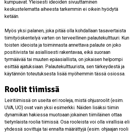
kumpuavat. Yleisesti ideoiden sivuuttaminen
keskustelematta aiheesta tarkemmin ei oikein hyödytä
ketään.
Myös yksi palanen, joka pitää olla kohdallaan tasavertaista
tiimityöskentelyä varten on terveellinen palautekulttuuri. Kun
toisten ideoista ja toiminnasta annettava palaute on joko
positiivista tai asiallisesti rakentavaa, eikä suoraan
tyrmäävää tai muuten epäasiallista, on jokaisen helpompi
esittää ajatuksiaan. Palautekulttuurista, sen tärkeydestä ja
käytännön toteutuksesta lisää myöhemmin tässä osiossa.
Roolit tiimissä
Leiritiimissä on useita eri rooleja, mistä ohjusroolit (esim.
UVA, UO) ovat vain yksi esimerkki. Näiden lisäksi tiimin
dynamiikan hakiessa muotoaan jokainen tiimiläinen ottaa
tietynlaista roolia tiimissä. Osa rooleista voi olla virallisia eli
yhdessä sovittuja tai ennalta määrättyjä (esim. ohjaajan rooli