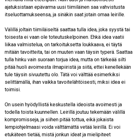
ajatuksistaan epävarma uusi tiimiläinen saa vahvistusta
itseluottamukseensa, ja sinäkin saat jotain omaa leirille.
Välillä joltain tiimiläiseltä saattaa tulla idea, joka syystä tai
toisesta ei vaan ole toteutuskelpoinen. Ehkä idea vaatii
liikaa valmistelua, on tarkoituksetta loukkaava, ei täytä
mitään tavoitteita, tai on muuten vaan täysin typerä. Saattaa
tulla hinku vain suoraan torjua idea, mutta on tärkeää silti
pitää huoli avoimesta ilmapiiristä ja siitä, ettei kenellekään
tule täysin sivuutettu olo. Tätä voi välttää esimerkiksi
selittämällä, ihan vaikka tavoitelähtöisesti, miksi idea ei
toimisi.
On usein hyödyllistä keskustella ideoista avoimesti ja
todella toista kuunnellen. Leirillä joutuu tekemään välillä
kompromisseja, ja siihen pitää tottua, eikä jokaista
lempiohjelmaasi voida välttämättä vetää leirillä. Ei voi
etukäteen tietää, mistä jonkun ideat ja mielipiteet