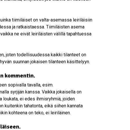
kuinka tiimiläiset on valta-asemassa leiriläisiin
dessa ja ratkaistaessa. Tiimiläisten asema
ikka ne eivät leiriläisten välillä tapahtuessa
en, joten todellisuudessa kaikki tilanteet on
 hyvän suunnan jokaisen tilanteen käsittelyyn.
sen kommentin.
een sopivalla tavalla, esim.
la syrjijän kanssa. Vaikka jokaisella on
a loukata, ei edes ihmisryhmiä, joiden
on kuitenkin tahatonta, eikä siihen kannata
ikin kohteena on teko, ei leiriläinen.
iläiseen.