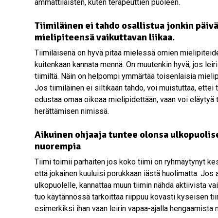
ammattilaisten, kuten terapeuttien puoleen.
Tiimiläinen ei tahdo osallistua jonkin päivä
mielipiteensä vaikuttavan liikaa.
Tiimiläisenä on hyvä pitää mielessä omien mielipiteidens
kuitenkaan kannata mennä. On muutenkin hyvä, jos leiril
tiimiltä. Näin on helpompi ymmärtää toisenlaisia mieli
Jos tiimiläinen ei siltikään tahdo, voi muistuttaa, ettei
edustaa omaa oikeaa mielipidettään, vaan voi eläytyä
herättämisen nimissä.
Aikuinen ohjaaja tuntee olonsa ulkopuolis
nuorempia
Tiimi toimii parhaiten jos koko tiimi on ryhmäytynyt ke
että jokainen kuuluisi porukkaan iästä huolimatta. Jos 
ulkopuolelle, kannattaa muun tiimin nähdä aktiivista v
tuo käytännössä tarkoittaa riippuu kovasti kyseisen ti
esimerkiksi ihan vaan leirin vapaa-ajalla hengaamista