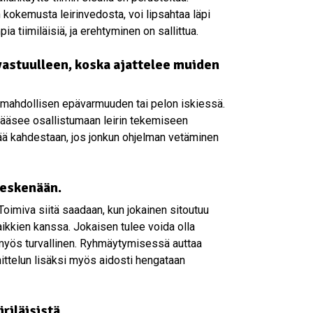
ön kokemusta leirinvedosta, voi lipsahtaa läpi
 tiimiläisiä, ja erehtyminen on sallittua.
vastuulleen, koska ajattelee muiden
an mahdollisen epävarmuuden tai pelon iskiessä.
 pääsee osallistumaan leirin tekemiseen
tää kahdestaan, jos jonkun ohjelman vetäminen
keskenään.
 Toimiva siitä saadaan, kun jokainen sitoutuu
ikkien kanssa. Jokaisen tulee voida olla
si myös turvallinen. Ryhmäytymisessä auttaa
ittelun lisäksi myös aidosti hengataan
riläisistä.