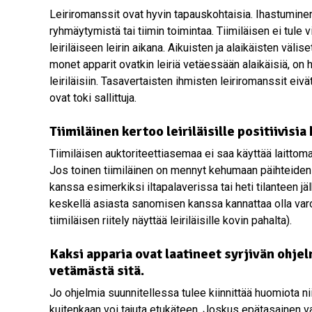
Leiriromanssit ovat hyvin tapauskohtaisia. Ihastuminen 
ryhmäytymistä tai tiimin toimintaa. Tiimiläisen ei tule 
leiriläiseen leirin aikana. Aikuisten ja alaikäisten välis
monet apparit ovatkin leiriä vetäessään alaikäisiä, on 
leiriläisiin. Tasavertaisten ihmisten leiriromanssit eivä
ovat toki sallittuja.
Tiimiläinen kertoo leiriläisille positiivis
Tiimiläisen auktoriteettiasemaa ei saa käyttää laitto
Jos toinen tiimiläinen on mennyt kehumaan päihteiden k
kanssa esimerkiksi iltapalaverissa tai heti tilanteen jä
keskellä asiasta sanomisen kanssa kannattaa olla varov
tiimiläisen riitely näyttää leiriläisille kovin pahalta).
Kaksi apparia ovat laatineet syrjivän ohj
vetämästä sitä.
Jo ohjelmia suunnitellessa tulee kiinnittää huomiota n
kuitenkaan voi tajuta etukäteen. Joskus epätasainen val