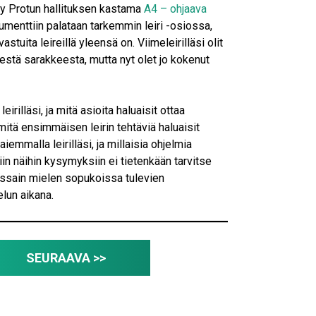
hty Protun hallituksen kastama
A4 – ohjaava
umenttiin palataan tarkemmin leiri -osiossa,
stuita leireillä yleensä on. Viimeleirilläsi olit
estä sarakkeesta, mutta nyt olet jo kokenut
eirilläsi, ja mitä asioita haluaisit ottaa
mitä ensimmäisen leirin tehtäviä haluaisit
aiemmalla leirilläsi, ja millaisia ohjelmia
kiin näihin kysymyksiin ei tietenkään tarvitse
jossain mielen sopukoissa tulevien
elun aikana.
SEURAAVA >>