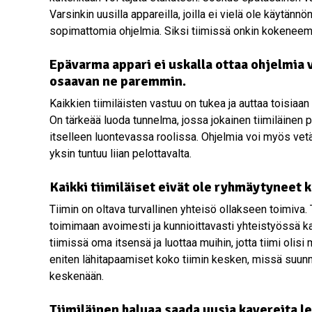
Varsinkin uusilla appareilla, joilla ei vielä ole käytänn
sopimattomia ohjelmia. Siksi tiimissä onkin kokeneempia
Epävarma appari ei uskalla ottaa ohjelmia 
osaavan ne paremmin.
Kaikkien tiimiläisten vastuu on tukea ja auttaa toisia
On tärkeää luoda tunnelma, jossa jokainen tiimiläinen
itselleen luontevassa roolissa. Ohjelmia voi myös ve
yksin tuntuu liian pelottavalta.
Kaikki tiimiläiset eivät ole ryhmäytyneet 
Tiimin on oltava turvallinen yhteisö ollakseen toimiva.
toimimaan avoimesti ja kunnioittavasti yhteistyössä ka
tiimissä oma itsensä ja luottaa muihin, jotta tiimi oli
eniten lähitapaamiset koko tiimin kesken, missä suunn
keskenään.
Tiimiläinen haluaa saada uusia kavereita lei