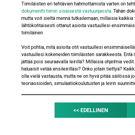
Tiimiläisten eri tehtävien hahmottamista varten on te
dokumentti tiimin sisäisestä vastuunjaosta
. Tähän dok
mutta voit sieltä mennä tutkailemaan, millaisia kaikkia va
lähtökohtaisesti ottanut asioita vastuullesi ensimmäis
tiimiläinen.
Voit pohtia, mitä asioita otit vastuullesi ensimmäisellä l
vastuullesi kokeneiden tiimiläisten sarakkeesta. Entä 
jättää pois seuraavalla leirillä? Millaisia ohjelmia vedit 
haluaisit vetää ensileirilläsi? Onko jotain tiettyä? Kaik
olla vielä vastausta, mutta ne on hyvä pitää säilössä 
teoriaosioiden, simulaatiokoulutusten ja leirin suunnitt
<< EDELLINEN