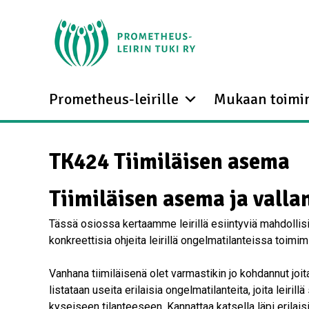
Prometheus-leirille
Mukaan toimi
TK424 Tiimiläisen asema
Tiimiläisen asema ja valla
Tässä osiossa kertaamme leirillä esiintyviä mahdollisi
konkreettisia ohjeita leirillä ongelmatilanteissa toimi
Vanhana tiimiläisenä olet varmastikin jo kohdannut joit
listataan useita erilaisia ongelmatilanteita, joita leiril
kyseiseen tilanteeseen. Kannattaa katsella läpi erilaisia 