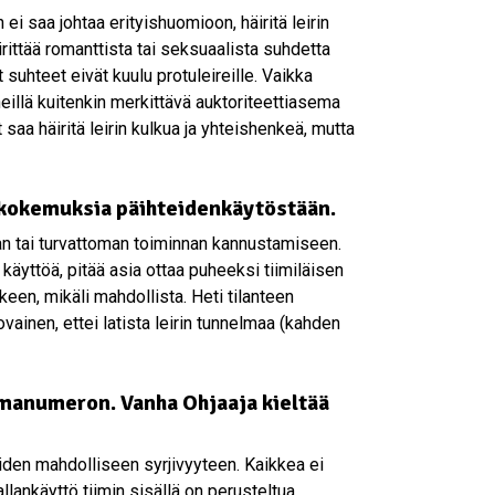
ei saa johtaa erityishuomioon, häiritä leirin
virittää romanttista tai seksuaalista suhdetta
et suhteet eivät kuulu protuleireille. Vaikka
heillä kuitenkin merkittävä auktoriteettiasema
t saa häiritä leirin kulkua ja yhteishenkeä, mutta
ia kokemuksia päihteidenkäytöstään.
man tai turvattoman toiminnan kannustamiseen.
äyttöä, pitää asia ottaa puheeksi tiimiläisen
lkeen, mikäli mahdollista. Heti tilanteen
ainen, ettei latista leirin tunnelmaa (kahden
elmanumeron. Vanha Ohjaaja kieltää
iiden mahdolliseen syrjivyyteen. Kaikkea ei
lankäyttö tiimin sisällä on perusteltua.