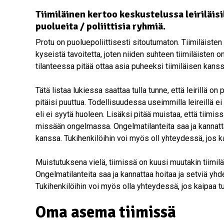
Tiimiläinen kertoo keskustelussa leiriläis
puolueita / poliittisia ryhmiä.
Protu on puoluepoliittisesti sitoutumaton. Tiimiläisten 
kyseistä tavoitetta, joten niiden suhteen tiimiläisten 
tilanteessa pitää ottaa asia puheeksi tiimiläisen kanss
Tätä listaa lukiessa saattaa tulla tunne, että leirillä on
pitäisi puuttua. Todellisuudessa useimmilla leireillä e
eli ei syytä huoleen. Lisäksi pitää muistaa, että tiimis
missään ongelmassa. Ongelmatilanteita saa ja kannatta
kanssa. Tukihenkilöihin voi myös oll yhteydessä, jos 
Muistutuksena vielä, tiimissä on kuusi muutakin tiimil
Ongelmatilanteita saa ja kannattaa hoitaa ja setviä yh
Tukihenkilöihin voi myös olla yhteydessä, jos kaipaa 
Oma asema tiimissä