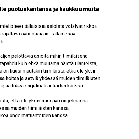
ille puoluekantansa ja haukkuu muita
mielipiteet tällaisista asioista voisivat rikkoa
on rajattava sanomisiaan. Tällaisessa
a.
 paljon pelottavia asioita mihin tiimiläisenä
i tapahdu kuin ehkä muutama näistä tilanteista,
sä on kuusi muutakin tiimiläistä, etkä ole yksin
a hoitaa ja setviä yhdessä muiden tiimiläisten
kaipaa tukea ongelmatilanteiden kanssa.
äistä, etkä ole yksin missään ongelmassa.
dessä muiden tiimiläisten kanssa.
tukea ongelmatilanteiden kanssa.