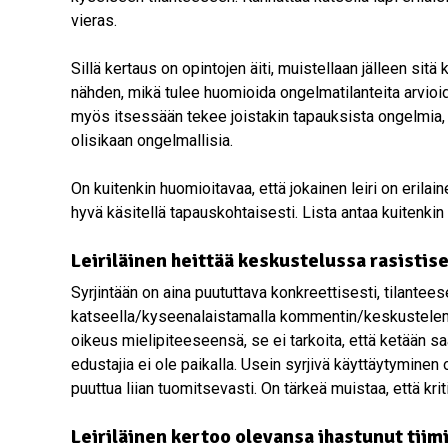
vieras.
Sillä kertaus on opintojen äiti, muistellaan jälleen sitä 
nähden, mikä tulee huomioida ongelmatilanteita arvioi
myös itsessään tekee joistakin tapauksista ongelmia, va
olisikaan ongelmallisia.
On kuitenkin huomioitavaa, että jokainen leiri on erilain
hyvä käsitellä tapauskohtaisesti. Lista antaa kuitenkin
Leiriläinen heittää keskustelussa rasisti
Syrjintään on aina puututtava konkreettisesti, tilantees
katseella/kyseenalaistamalla kommentin/keskustelemal
oikeus mielipiteeseensä, se ei tarkoita, että ketään sa
edustajia ei ole paikalla. Usein syrjivä käyttäytyminen 
puuttua liian tuomitsevasti. On tärkeä muistaa, että kriti
Leiriläinen kertoo olevansa ihastunut tiim