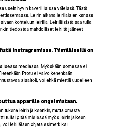
sa usein hyvin kaverillisissa väleissä. Tästä
eettiasemassa. Leirin aikana leiriläisien kanssa
ivaan kohteluun leirillä. Leiriläisistä saa tulla
enkin tiedostaa mahdolliset leiriltä jääneet
äistä Instragramissa. Tiimiläisellä on
osiaalisessa mediassa. Myöskään somessa ei
 Tietenkään Protu ei valvo kenenkään
kannustavaa sisältöä, voi ehkä miettiä uudelleen
oputtua apparille ongelmistaan.
sen tukena leirin jälkeenkin, mutta omasta
ti tulisi pitää mielessä myös leirin jälkeen.
, voi leiriläisen ohjata esimerkiksi