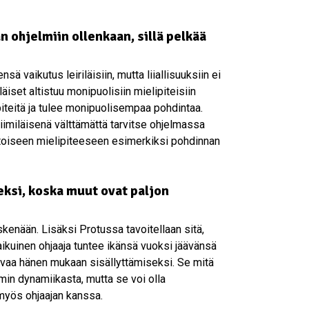
n ohjelmiin ollenkaan, sillä pelkää
ä vaikutus leiriläisiin, mutta liiallisuuksiin ei
äiset altistuu monipuolisiin mielipiteisiin
piteitä ja tulee monipuolisempaa pohdintaa.
 tiimiläisenä välttämättä tarvitse ohjelmassa
 toiseen mielipiteeseen esimerkiksi pohdinnan
eksi, koska muut ovat paljon
skenään. Lisäksi Protussa tavoitellaan sitä,
aikuinen ohjaaja tuntee ikänsä vuoksi jäävänsä
aivaa hänen mukaan sisällyttämiseksi. Se mitä
imin dynamiikasta, mutta se voi olla
 myös ohjaajan kanssa.