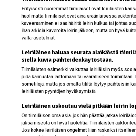
Erityisesti nuoremmat tiimiläiset ovat leiriläisten kans
huolimatta tiimiläiset ovat aina eräänlaisessa auktorit
kaveeraaminen ei saa häiritä leirin kulkua tai johtaa suos
ihan arkisia kavereita leirin jälkeen, mutta on hyvä kuit
valta-asetelmat.
Leiriläinen haluaa seurata alaikäistä tiimil
siellä kuvia päihteidenkäytöstään.
Tiimiläisten esimerkki vaikuttaa leiriläisiin myös s
pidä kannustaa laittomaan tai vaaralliseen toimintaan.
sometilejä, mutta jos omalta tililtä löytyy päihteisiin 
leiriläisten pyyntöjen hyväksymistä.
Leiriläinen uskoutuu vielä pitkään leirin l
On tiimiläisen oma asia, jos hän päättää jatkaa leiriläi
jaksamisesta on hyvä huolehtia. Tiimiläisten auktoriteet
Jos kokee leiriläisen ongelmat liian raskaiksi itselleen