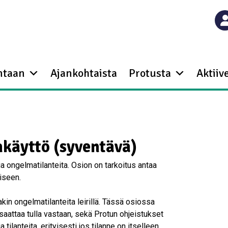
ntaan
Ajankohtaista
Protusta
Aktiive
nkäyttö (syventävä)
a ongelmatilanteita. Osion on tarkoitus antaa
miseen.
akin ongelmatilanteita leirillä. Tässä osiossa
lä saattaa tulla vastaan, sekä Protun ohjeistukset
tilanteita, erityisesti jos tilanne on itselleen