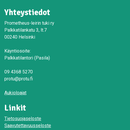
Yhteystiedot
Prometheus-leirin tuki ry
Palkkatilankatu 3, lt.7
00240 Helsinki
Käyntiosoite:
Palkkatilantori (Pasila)
09 4368 5270
protu@protu.fi
Aukioloajat
Linkit
Tietosuojaseloste
Saavutettavuusseloste