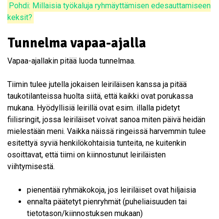
Pohdi: Millaisia työkaluja ryhmäyttämisen edesauttamiseen
keksit?
Tunnelma vapaa-ajalla
Vapaa-ajallakin pitää luoda tunnelmaa.
Tiimin tulee jutella jokaisen leiriläisen kanssa ja pitää
taukotilanteissa huolta siitä, että kaikki ovat porukassa
mukana. Hyödyllisiä leirillä ovat esim. illalla pidetyt
fiilisringit, jossa leiriläiset voivat sanoa miten päivä heidän
mielestään meni. Vaikka näissä ringeissä harvemmin tulee
esitettyä syviä henkilökohtaisia tunteita, ne kuitenkin
osoittavat, että tiimi on kiinnostunut leiriläisten
viihtymisestä.
pienentää ryhmäkokoja, jos leiriläiset ovat hiljaisia
ennalta päätetyt pienryhmät (puheliaisuuden tai
tietotason/kiinnostuksen mukaan)