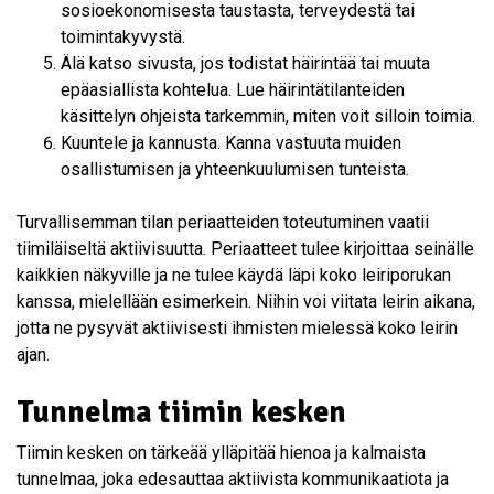
sosioekonomisesta taustasta, terveydestä tai
toimintakyvystä.
Älä katso sivusta, jos todistat häirintää tai muuta
epäasiallista kohtelua. Lue häirintätilanteiden
käsittelyn ohjeista tarkemmin, miten voit silloin toimia.
Kuuntele ja kannusta. Kanna vastuuta muiden
osallistumisen ja yhteenkuulumisen tunteista.
Turvallisemman tilan periaatteiden toteutuminen vaatii
tiimiläiseltä aktiivisuutta. Periaatteet tulee kirjoittaa seinälle
kaikkien näkyville ja ne tulee käydä läpi koko leiriporukan
kanssa, mielellään esimerkein. Niihin voi viitata leirin aikana,
jotta ne pysyvät aktiivisesti ihmisten mielessä koko leirin
ajan.
Tunnelma tiimin kesken
Tiimin kesken on tärkeää ylläpitää hienoa ja kalmaista
tunnelmaa, joka edesauttaa aktiivista kommunikaatiota ja