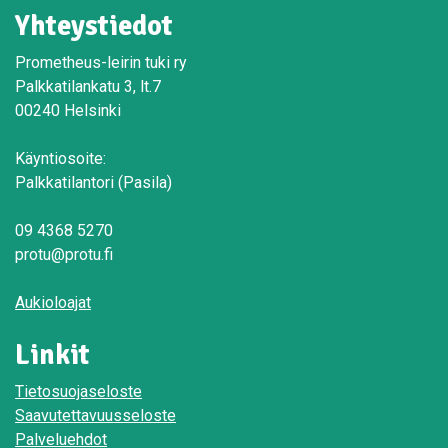
Yhteystiedot
Prometheus-leirin tuki ry
Palkkatilankatu 3, lt.7
00240 Helsinki
Käyntiosoite:
Palkkatilantori (Pasila)
09 4368 5270
protu@protu.fi
Aukioloajat
Linkit
Tietosuojaseloste
Saavutettavuusseloste
Palveluehdot