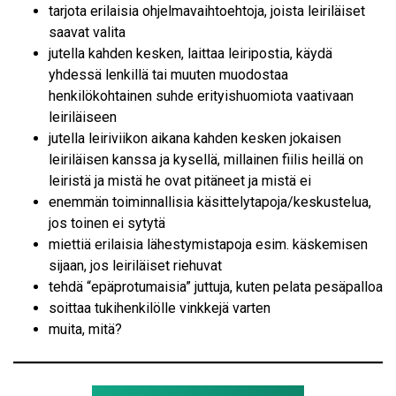
tarjota erilaisia ohjelmavaihtoehtoja, joista leiriläiset
saavat valita
jutella kahden kesken, laittaa leiripostia, käydä
yhdessä lenkillä tai muuten muodostaa
henkilökohtainen suhde erityishuomiota vaativaan
leiriläiseen
jutella leiriviikon aikana kahden kesken jokaisen
leiriläisen kanssa ja kysellä, millainen fiilis heillä on
leiristä ja mistä he ovat pitäneet ja mistä ei
enemmän toiminnallisia käsittelytapoja/keskustelua,
jos toinen ei sytytä
miettiä erilaisia lähestymistapoja esim. käskemisen
sijaan, jos leiriläiset riehuvat
tehdä “epäprotumaisia” juttuja, kuten pelata pesäpalloa
soittaa tukihenkilölle vinkkejä varten
muita, mitä?