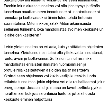
paikalla olevien tunnetila vaikuttaa yleiseen tunnelmaan.
Etenkin leirin alussa tunnelma voi olla jännittynyt ja tämän
tunnelman muuttamiseen innostuneeksi, inspiroituneeksi,
rennoksi ja luottavaiseksi tiimin tulee tehdä tietoisia
suunnitelmia. Miten rikkoa jäätä? Miten aikaansaada
sellainen tunnelma, joka mahdollistaa avoimen keskustelun
ja aiheiden käsittelyn?
Leirin yleistunnelma on eri asia, kuin yksittäisten ohjelmien
tunnelma. Yleistunnelman tulisi olla yllä kuvattu: innostunut,
rento, avoin ja luottavainen. Sellainen tunnelma, mikä
mahdollistaa erilaisten ihmisten huomioimisen ja
protuleirillä käsiteltävien asioiden laajan käsittelyn.
Yksittäiseen ohjelmaan voi kukin vetäjä kuitenkin luoda
erilaista tunnelmaa: jokin ohjelma voi olla rauhallisempi, jokin
energisempi. Joissain ohjelmissa on tavoitteellista pyrkiä
herättämään kokijoissa erilaisia tunteita, jotta aiheesta
keskusteleminen helpottuisi.