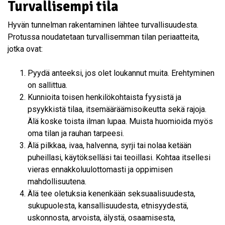
Turvallisempi tila
Hyvän tunnelman rakentaminen lähtee turvallisuudesta.
Protussa noudatetaan turvallisemman tilan periaatteita,
jotka ovat:
Pyydä anteeksi, jos olet loukannut muita. Erehtyminen
on sallittua.
Kunnioita toisen henkilökohtaista fyysistä ja
psyykkistä tilaa, itsemääräämisoikeutta sekä rajoja.
Älä koske toista ilman lupaa. Muista huomioida myös
oma tilan ja rauhan tarpeesi.
Älä pilkkaa, ivaa, halvenna, syrji tai nolaa ketään
puheillasi, käytökselläsi tai teoillasi. Kohtaa itsellesi
vieras ennakkoluulottomasti ja oppimisen
mahdollisuutena.
Älä tee oletuksia kenenkään seksuaalisuudesta,
sukupuolesta, kansallisuudesta, etnisyydestä,
uskonnosta, arvoista, älystä, osaamisesta,