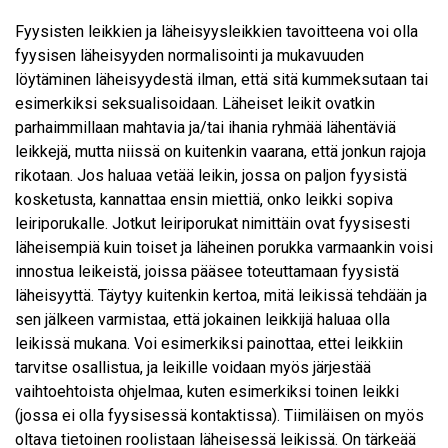
Fyysisten leikkien ja läheisyysleikkien tavoitteena voi olla
fyysisen läheisyyden normalisointi ja mukavuuden
löytäminen läheisyydestä ilman, että sitä kummeksutaan tai
esimerkiksi seksualisoidaan. Läheiset leikit ovatkin
parhaimmillaan mahtavia ja/tai ihania ryhmää lähentäviä
leikkejä, mutta niissä on kuitenkin vaarana, että jonkun rajoja
rikotaan. Jos haluaa vetää leikin, jossa on paljon fyysistä
kosketusta, kannattaa ensin miettiä, onko leikki sopiva
leiriporukalle. Jotkut leiriporukat nimittäin ovat fyysisesti
läheisempiä kuin toiset ja läheinen porukka varmaankin voisi
innostua leikeistä, joissa pääsee toteuttamaan fyysistä
läheisyyttä. Täytyy kuitenkin kertoa, mitä leikissä tehdään ja
sen jälkeen varmistaa, että jokainen leikkijä haluaa olla
leikissä mukana. Voi esimerkiksi painottaa, ettei leikkiin
tarvitse osallistua, ja leikille voidaan myös järjestää
vaihtoehtoista ohjelmaa, kuten esimerkiksi toinen leikki
(jossa ei olla fyysisessä kontaktissa). Tiimiläisen on myös
oltava tietoinen roolistaan läheisessä leikissä. On tärkeää