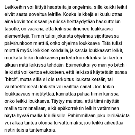
Leikkeihin voi liittyä haasteita ja ongelmia, sillä kaikki leikit
eivät saata soveltua leirille. Koska leikkejä ei kuulu ottaa
aina kovin tosissaan ja niissä heittäydytään hassuttelun
tasolle, on vaarana, että leikissä ilmenee loukkaavia
elementtejä. Tiimin tulisi jokaista ohjelmaa sijoittaessa
päivärunkoon miettiä, onko ohjelma loukkaava. Tätä tulisi
miettiä myös leikkien kohdalla, ja karsia loukkaavat leikit,
muokata leikin loukkaavia piirteitä korrekteiksi tai kertoa
alkuun mitä leikissä tehdään. Esimerkiksi yo man yo bitch -
leikistä voi kertoa etukäteen, että leikissä käytetään sanaa
“bitch”, mutta sillä ei ole tarkoitus loukata ketään, tai
vaihtoehtoisesti leikistä voi vaihtaa sanat. Jos leikin
loukkaavuus mietityttää, kannattaa puhua tiimin kanssa,
onko leikki loukkaava. Täytyy muistaa, että tiimi näyttää
mallia toiminnallaan, eikä epäkorrektin leikin vetäminen
näytä hyvää mallia leiriläisille. Pahimmillaan joku leiriläisistä
voi alkaa tuntea olonsa turvattomaksi, jos leikki aiheuttaa
ristiriitaisia tuntemuksia.