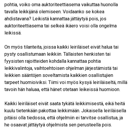
pohtia, voiko oma auktoriteettiasema vaikuttaa huonolla
tavalla leikkijänä olemiseen. Voidaanko se kokea
ahdistavana? Leikistä kannattaa jättäytyä pois, jos
auktoriteettiasema tai selkeä ikäero voisi olla ongelma
leikissä.
On myös tilanteita, joissa kaikki leiriläiset eivät halua tai
pysty osallistumaan leikkiin. Tällaisten henkisten tai
fyysisten rajoitteiden kohdalla kannattaa pohtia
leikkivalintoja, vaihtoehtoisen ohjelman järjestämistä tai
leikkien sääntöjen soveltamista kaikkien osallistujien
tarpeet huomioiviksi. Tiimi voi myös kysyä leiriläiseltä, millä
tavoin hän haluaa, että hänet otetaan leikeissä huomioon.
Kaikki leiriläiset eivät saata tykätä leikkimisestä, eikä heitä
kuulu tietenkään pakottaa leikkimään. Jokaisella leiriläisella
pitäisi olla tiedossa, että ohjelmiin ei tarvitse osallistua, ja
he osaavat jättäytyä ohjelmista sen perusteella pois.