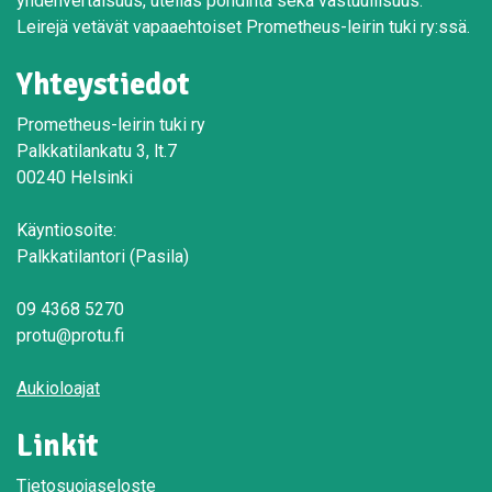
yhdenvertaisuus, utelias pohdinta sekä vastuullisuus.
Leirejä vetävät vapaaehtoiset Prometheus-leirin tuki ry:ssä.
Yhteystiedot
Prometheus-leirin tuki ry
Palkkatilankatu 3, lt.7
00240 Helsinki
Käyntiosoite:
Palkkatilantori (Pasila)
09 4368 5270
protu@protu.fi
Aukioloajat
Linkit
Tietosuojaseloste