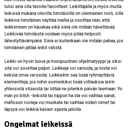
tulisi aina olla tavoite/tavoitteet. Leikittäjällä ja myös muilla
leikissä mukana olevilla tiimiläisillä on olennainen rooli, sillä
leikkivä tiimiläinen näyttää mallia ja osoittaa näin, että
leikkiminen on hauskaa eikä siinä ole mitään hävettävää.
Leikkivää tiimiläistä voidaan myös pitää helposti
lähestyttävämpänä. Siinä ei kuitenkaan ole mitään pahaa, jos
tiimiläinen jättää leikit välistä.
Leikki on hyvin luova ja monipuolinen ohjelmatyyppi ja siksi
sitä voi soveltaa paljon. Leikkejä voi varioida, ja niistä voi
keksiä omia versioita. Leikkeihin saa lisää ryhmäyttäviä
elementtejä, jos niihin esimerkiksi lisää viittauksia leirin
yhteisistä vitseistä tai liittää ne jotenkin päivän teemaan. Yo
man yo bitch -leikistä tai nippon ha:sta voi vaihtaa sanat,
mafioson rooleja voi muokata tai vaihtaa niiden nimet tai
läpsyä voi leikkiä käsien sijasta jaloilla.
Ongelmat leikeissä