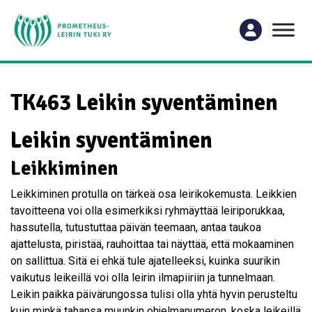
TK463 Leikin syventäminen
Leikin syventäminen
Leikkiminen
Leikkiminen protulla on tärkeä osa leirikokemusta. Leikkien
tavoitteena voi olla esimerkiksi ryhmäyttää leiriporukkaa,
hassutella, tutustuttaa päivän teemaan, antaa taukoa
ajattelusta, piristää, rauhoittaa tai näyttää, että mokaaminen
on sallittua. Sitä ei ehkä tule ajatelleeksi, kuinka suurikin
vaikutus leikeillä voi olla leirin ilmapiiriin ja tunnelmaan.
Leikin paikka päivärungossa tulisi olla yhtä hyvin perusteltu
kuin minkä tahansa muunkin ohjelmanumeron, koska leikeillä