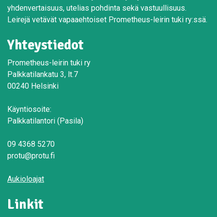
yhdenvertaisuus, utelias pohdinta sekä vastuullisuus.
Leirejä vetävät vapaaehtoiset Prometheus-leirin tuki ry:ssä.
Yhteystiedot
Prometheus-leirin tuki ry
Palkkatilankatu 3, lt.7
00240 Helsinki
Käyntiosoite:
Palkkatilantori (Pasila)
09 4368 5270
protu@protu.fi
Aukioloajat
Linkit