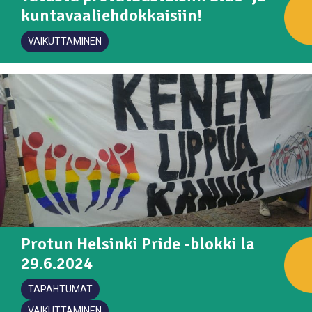
kuntavaaliehdokkaisiin!
VAIKUTTAMINEN
Protun Helsinki Pride -blokki la
29.6.2024
TAPAHTUMAT
VAIKUTTAMINEN