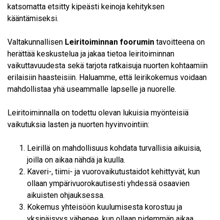
katsomatta etsitty kipeästi keinoja kehityksen
kääntämiseksi.
Valtakunnallisen
Leiritoiminnan foorumin
tavoitteena on
herättää keskustelua ja jakaa tietoa leiritoiminnan
vaikuttavuudesta sekä tarjota ratkaisuja nuorten kohtaamiin
erilaisiin haasteisiin. Haluamme, että leirikokemus voidaan
mahdollistaa yhä useammalle lapselle ja nuorelle.
Leiritoiminnalla on todettu olevan lukuisia myönteisiä
vaikutuksia lasten ja nuorten hyvinvointiin:
Leirillä on mahdollisuus kohdata turvallisia aikuisia,
joilla on aikaa nähdä ja kuulla.
Kaveri-, tiimi- ja vuorovaikutustaidot kehittyvät, kun
ollaan ympärivuorokautisesti yhdessä osaavien
aikuisten ohjauksessa.
Kokemus yhteisöön kuulumisesta korostuu ja
yksinäisyys vähenee, kun ollaan pidemmän aikaa