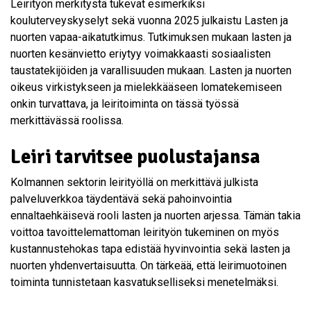
Leirityön merkitystä tukevat esimerkiksi
kouluterveyskyselyt sekä vuonna 2025 julkaistu Lasten ja
nuorten vapaa-aikatutkimus. Tutkimuksen mukaan lasten ja
nuorten kesänvietto eriytyy voimakkaasti sosiaalisten
taustatekijöiden ja varallisuuden mukaan. Lasten ja nuorten
oikeus virkistykseen ja mielekkääseen lomatekemiseen
onkin turvattava, ja leiritoiminta on tässä työssä
merkittävässä roolissa.
Leiri tarvitsee puolustajansa
Kolmannen sektorin leirityöllä on merkittävä julkista
palveluverkkoa täydentävä sekä pahoinvointia
ennaltaehkäisevä rooli lasten ja nuorten arjessa. Tämän takia
voittoa tavoittelemattoman leirityön tukeminen on myös
kustannustehokas tapa edistää hyvinvointia sekä lasten ja
nuorten yhdenvertaisuutta. On tärkeää, että leirimuotoinen
toiminta tunnistetaan kasvatukselliseksi menetelmäksi.