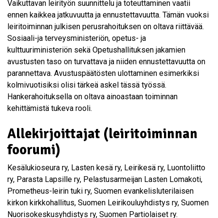
Vaikuttavan leirityön suunnittelu ja toteuttaminen vaatii
ennen kaikkea jatkuvuutta ja ennustettavuutta. Tämän vuoksi
leiritoiminnan julkisen perusrahoituksen on oltava riittävää.
Sosiaali-ja terveysministeriön, opetus- ja
kulttuuriministeriön sekä Opetushallituksen jakamien
avustusten taso on turvattava ja niiden ennustettavuutta on
parannettava. Avustuspäätösten ulottaminen esimerkiksi
kolmivuotisiksi olisi tärkeä askel tässä työssä.
Hankerahoituksella on oltava ainoastaan toiminnan
kehittämistä tukeva rooli.
Allekirjoittajat (leiritoiminnan
foorumi)
Kesälukioseura ry, Lasten kesä ry, Leirikesä ry, Luontoliitto
ry, Parasta Lapsille ry, Pelastusarmeijan Lasten Lomakoti,
Prometheus-leirin tuki ry, Suomen evankelisluterilaisen
kirkon kirkkohallitus, Suomen Leirikouluyhdistys ry, Suomen
Nuorisokeskusyhdistys ry, Suomen Partiolaiset ry.