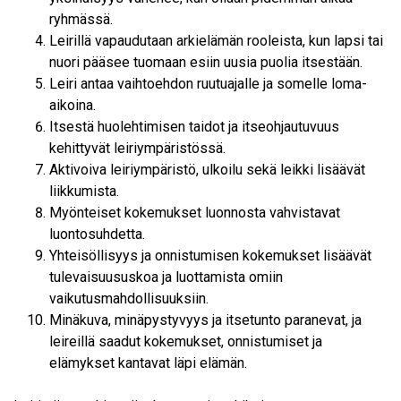
ryhmässä.
Leirillä vapaudutaan arkielämän rooleista, kun lapsi tai
nuori pääsee tuomaan esiin uusia puolia itsestään.
Leiri antaa vaihtoehdon ruutuajalle ja somelle loma-
aikoina.
Itsestä huolehtimisen taidot ja itseohjautuvuus
kehittyvät leiriympäristössä.
Aktivoiva leiriympäristö, ulkoilu sekä leikki lisäävät
liikkumista.
Myönteiset kokemukset luonnosta vahvistavat
luontosuhdetta.
Yhteisöllisyys ja onnistumisen kokemukset lisäävät
tulevaisuususkoa ja luottamista omiin
vaikutusmahdollisuuksiin.
Minäkuva, minäpystyvyys ja itsetunto paranevat, ja
leireillä saadut kokemukset, onnistumiset ja
elämykset kantavat läpi elämän.