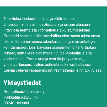
Tervetuloa keskustelemaan ja väittelemään
yhteiskunnallisista, filosofisisista ja omaan elämään
liittyvistä teemoista Prometheus-aikuistumisleirille!
Protuleiri antaa nuorille mahdollisuuden saada tukea oman
elämänkatsomuksensa rakentamiseen ja elämäntaitojen
kehittämiseen. Leiri käydään useimmiten 8. tai 9. luokan
jälkeen, mutta leirejä on myös 17–21-vuotiaille ja sitä
vanhemmille. Protun arvoja ovat ilo ja hyvinvointi,
yhdenvertaisuus, utelias pohdinta sekä vastuullisuus.
Leirejä vetävät vapaaehtoiset Prometheus-leirin tuki ry:ssä.
Yhteystiedot
Prometheus-leirin tuki ry
Palkkatilankatu 3, lt.7
00240 Helsinki