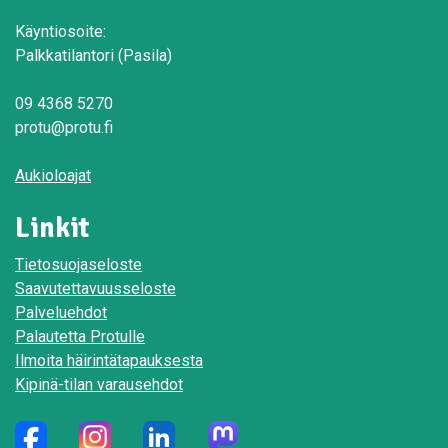
Käyntiosoite:
Palkkatilantori (Pasila)
09 4368 5270
protu@protu.fi
Aukioloajat
Linkit
Tietosuojaseloste
Saavutettavuusseloste
Palveluehdot
Palautetta Protulle
Ilmoita häirintätapauksesta
Kipinä-tilan varausehdot