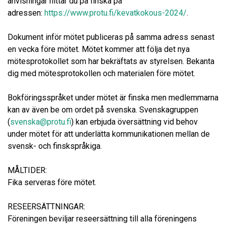
anvisningar hittar du på finska på
adressen:
https://www.protu.fi/kevatkokous-2024/
.
Dokument inför mötet publiceras på samma adress senast
en vecka före mötet. Mötet kommer att följa det nya
mötesprotokollet som har bekräftats av styrelsen. Bekanta
dig med mötesprotokollen och materialen före mötet.
Bokföringsspråket under mötet är finska men medlemmarna
kan av även be om ordet på svenska. Svenskagruppen
(
svenska@protu.fi
) kan erbjuda översättning vid behov
under mötet för att underlätta kommunikationen mellan de
svensk- och finskspråkiga.
MÅLTIDER:
Fika serveras före mötet.
RESEERSÄTTNINGAR:
Föreningen beviljar reseersättning till alla föreningens