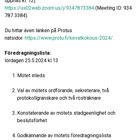
öppnas kl. 12):
https://us02web.zoom.us/j/9347873384
(Meeting ID: 934
787 3384).
Du hittar även länken på Protus
nätsidor:
https://www.protu.fi/kevatkokous-2024/
.
Föredragningslista:
lördagen 25.5.2024 kl.13
Mötet inleds
Val av mötets ordförande, sekreterare, två
protokollgranskare och två rösträknare
Konstaterande av mötets stadgeenlighet och
beslutsförhet
Godkännande av mötets föredragningslista