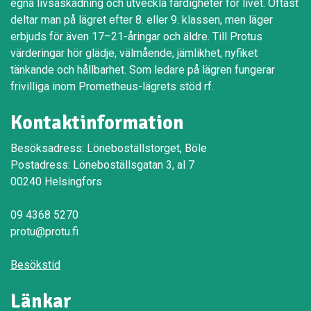
egna livsåskådning och utveckla färdigheter för livet. Oftast
deltar man på lägret efter 8. eller 9. klassen, men läger
erbjuds för även 17–21-åringar och äldre. Till Protus
värderingar hör glädje, välmående, jämlikhet, nyfiket
tänkande och hållbarhet. Som ledare på lägren fungerar
frivilliga inom Prometheus-lägrets stöd rf.
Kontaktinformation
Besöksadress: Löneboställstorget, Böle
Postadress: Löneboställsgatan 3, al 7
00240 Helsingfors
09 4368 5270
protu@protu.fi
Besökstid
Länkar