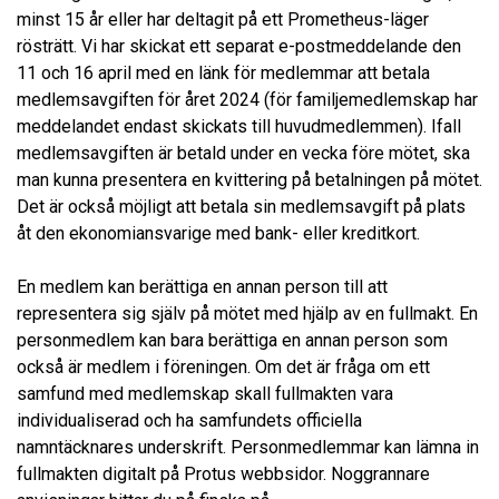
minst 15 år eller har deltagit på ett Prometheus-läger
rösträtt. Vi har skickat ett separat e-postmeddelande den
11 och 16 april med en länk för medlemmar att betala
medlemsavgiften för året 2024 (för familjemedlemskap har
meddelandet endast skickats till huvudmedlemmen). Ifall
medlemsavgiften är betald under en vecka före mötet, ska
man kunna presentera en kvittering på betalningen på mötet.
Det är också möjligt att betala sin medlemsavgift på plats
åt den ekonomiansvarige med bank- eller kreditkort.
En medlem kan berättiga en annan person till att
representera sig själv på mötet med hjälp av en fullmakt. En
personmedlem kan bara berättiga en annan person som
också är medlem i föreningen. Om det är fråga om ett
samfund med medlemskap skall fullmakten vara
individualiserad och ha samfundets officiella
namntäcknares underskrift. Personmedlemmar kan lämna in
fullmakten digitalt på Protus webbsidor. Noggrannare